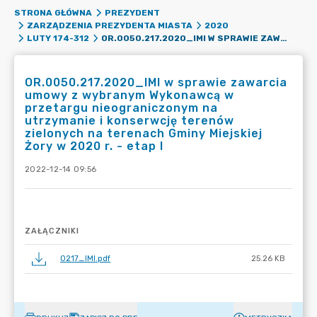
STRONA GŁÓWNA
PREZYDENT
ZARZĄDZENIA PREZYDENTA MIASTA
2020
OR.0050.217.2020_IMI W SPRAWIE ZAWARCIA UMOWY Z WYBRANYM WYKONAWCĄ W PRZETARGU NIEOGRANICZONYM NA UTRZYMANIE I KONSERWCJĘ TERENÓW ZIELONYCH NA TERENACH GMINY MIEJSKIEJ ŻORY W 2020 R. - ETAP I
LUTY 174-312
OR.0050.217.2020_IMI w sprawie zawarcia
umowy z wybranym Wykonawcą w
przetargu nieograniczonym na
utrzymanie i konserwcję terenów
zielonych na terenach Gminy Miejskiej
Żory w 2020 r. - etap I
2022-12-14 09:56
ZAŁĄCZNIKI
0217_IMI.pdf
25.26 KB