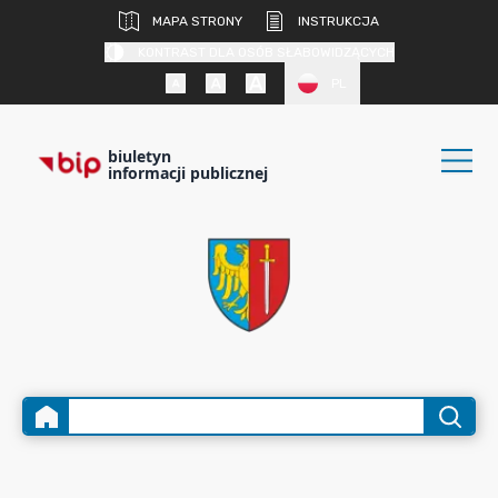
MAPA STRONY
INSTRUKCJA
KONTRAST DLA OSÓB SŁABOWIDZĄCYCH
PL
biuletyn
informacji publicznej