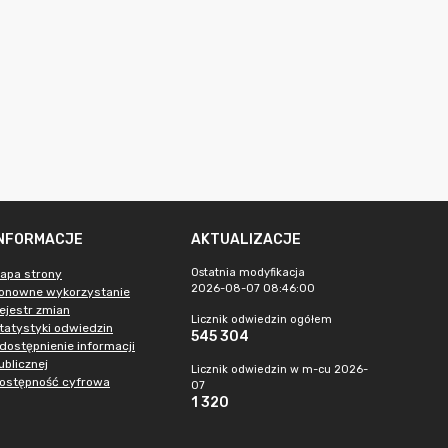
INFORMACJE
AKTUALIZACJE
Ostatnia modyfikacja
apa strony
2026-08-07 08:46:00
onowne wykorzystanie
ejestr zmian
Licznik odwiedzin ogółem
tatystyki odwiedzin
545 304
dostępnienie informacji
ublicznej
Licznik odwiedzin w m-cu 2026-
ostępność cyfrowa
07
1 320