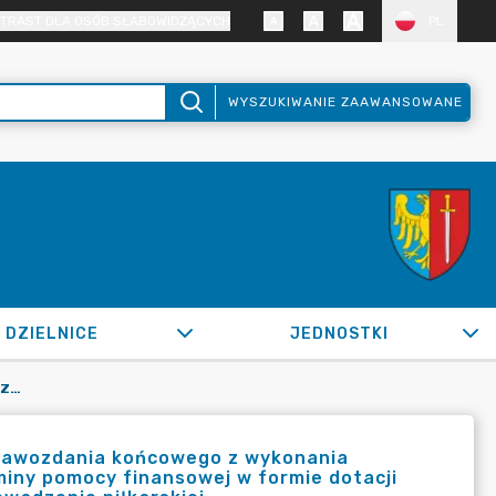
TRAST DLA OSÓB SŁABOWIDZĄCYCH
PL
WYSZUKIWANIE ZAAWANSOWANE
DZIELNICE
JEDNOSTKI
OR.0050.218.2020_BPKS W SPRAWIE ZAAKCEPTOWANIA SPRAWOZDANIA KOŃCOWEGO Z WYKONANIA ZADANIA I PRZYJĘCIA ROZLICZENIA Z UDZIELONEJ Z BUDŻETU GMINY POMOCY FINANSOWEJ W FORMIE DOTACJI NA REALIZACJĘ ZADANIA Z ZAKRESU ROZWOJU SPORTU PN.: "PROWADZENIE PIŁKARSKIEJ
rawozdania końcowego z wykonania
gminy pomocy finansowej w formie dotacji