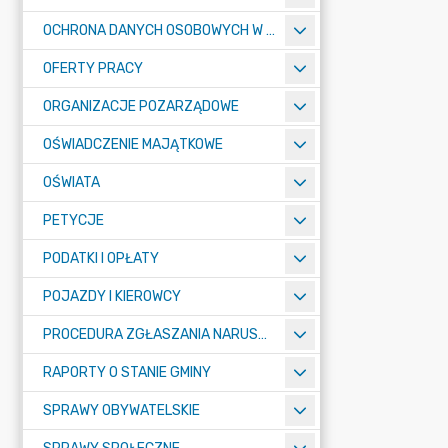
OCHRONA DANYCH OSOBOWYCH W URZĘDZIE MIASTA ŻORY - RODO
OFERTY PRACY
ORGANIZACJE POZARZĄDOWE
OŚWIADCZENIE MAJĄTKOWE
OŚWIATA
PETYCJE
PODATKI I OPŁATY
POJAZDY I KIEROWCY
PROCEDURA ZGŁASZANIA NARUSZEŃ PRAWA
RAPORTY O STANIE GMINY
SPRAWY OBYWATELSKIE