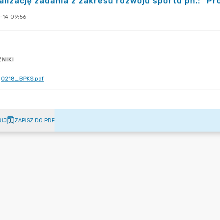
alizację zadania z zakresu rozwoju sportu pn.: "Pr
-14 09:56
NIKI
0218_BPKS.pdf
UJ
ZAPISZ DO PDF