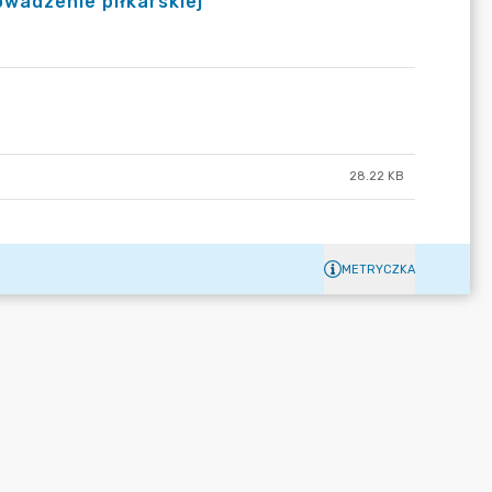
owadzenie piłkarskiej
28.22 KB
METRYCZKA