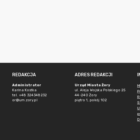
REDAKCJA
ADRES REDAKCJI
Administrator
Urząd Miasta Żory
M
Karina Kostka
ul. Aleja Wojska Polskiego 25
P
tel. +48 324348232
44-240 Żory
R
or@um.zory.pl
piętro 1, pokój 102
S
U
p
D