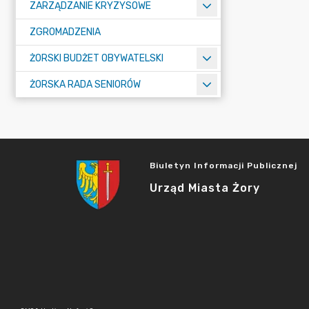
ZARZĄDZANIE KRYZYSOWE
ZGROMADZENIA
ŻORSKI BUDŻET OBYWATELSKI
ŻORSKA RADA SENIORÓW
Biuletyn Informacji Publicznej
Urząd Miasta Żory