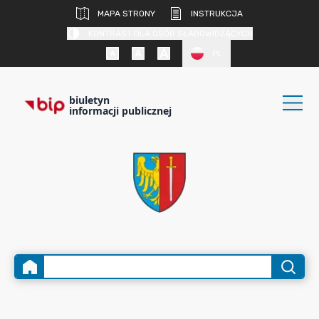
MAPA STRONY
INSTRUKCJA
KONTRAST DLA OSÓB SŁABOWIDZĄCYCH
PL
biuletyn
informacji publicznej