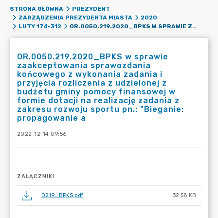
STRONA GŁÓWNA
PREZYDENT
ZARZĄDZENIA PREZYDENTA MIASTA
2020
OR.0050.219.2020_BPKS W SPRAWIE ZAAKCEPTOWANIA SPRAWOZDANIA KOŃCOWEGO Z WYKONANIA ZADANIA I PRZYJĘCIA ROZLICZENIA Z UDZIELONEJ Z BUDŻETU GMINY POMOCY FINANSOWEJ W FORMIE DOTACJI NA REALIZACJĘ ZADANIA Z ZAKRESU ROZWOJU SPORTU PN.: "BIEGANIE: PROPAGOWANIE A
LUTY 174-312
OR.0050.219.2020_BPKS w sprawie
zaakceptowania sprawozdania
końcowego z wykonania zadania i
przyjęcia rozliczenia z udzielonej z
budżetu gminy pomocy finansowej w
formie dotacji na realizację zadania z
zakresu rozwoju sportu pn.: "Bieganie:
propagowanie a
2022-12-14 09:56
ZAŁĄCZNIKI
0219_BPKS.pdf
32.58 KB