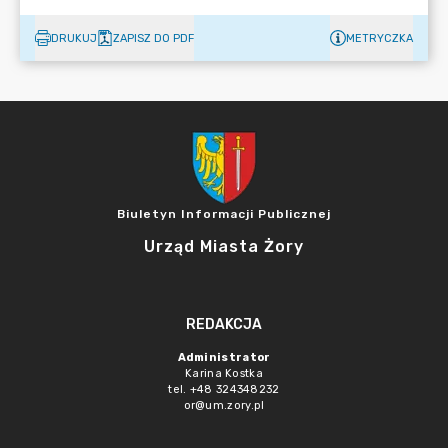
DRUKUJ
ZAPISZ DO PDF
METRYCZKA
Biuletyn Informacji Publicznej
Urząd Miasta Żory
REDAKCJA
Administrator
Karina Kostka
tel. +48 324348232
or@um.zory.pl