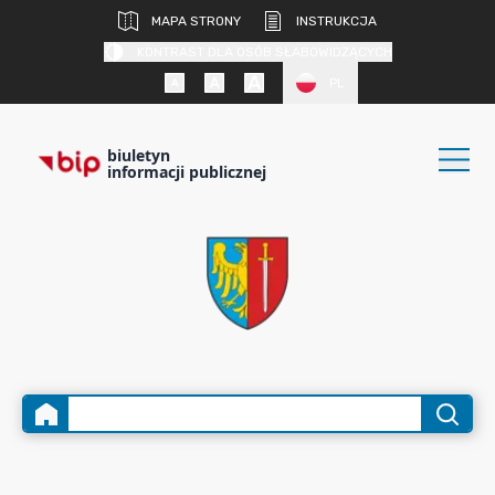
MAPA STRONY
INSTRUKCJA
KONTRAST DLA OSÓB SŁABOWIDZĄCYCH
PL
biuletyn
informacji publicznej