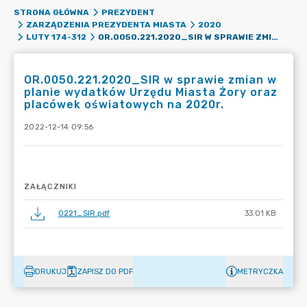
STRONA GŁÓWNA
PREZYDENT
ZARZĄDZENIA PREZYDENTA MIASTA
2020
OR.0050.221.2020_SIR W SPRAWIE ZMIAN W PLANIE WYDATKÓW URZĘDU MIASTA ŻORY ORAZ PLACÓWEK OŚWIATOWYCH NA 2020R.
LUTY 174-312
OR.0050.221.2020_SIR w sprawie zmian w
planie wydatków Urzędu Miasta Żory oraz
placówek oświatowych na 2020r.
2022-12-14 09:56
ZAŁĄCZNIKI
0221_SIR.pdf
33.01 KB
DRUKUJ
ZAPISZ DO PDF
METRYCZKA