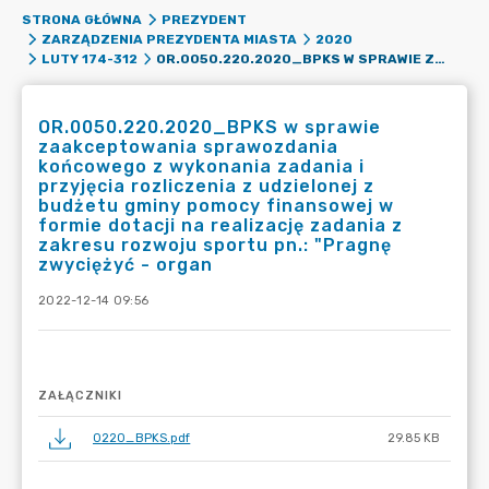
STRONA GŁÓWNA
PREZYDENT
ZARZĄDZENIA PREZYDENTA MIASTA
2020
OR.0050.220.2020_BPKS W SPRAWIE ZAAKCEPTOWANIA SPRAWOZDANIA KOŃCOWEGO Z WYKONANIA ZADANIA I PRZYJĘCIA ROZLICZENIA Z UDZIELONEJ Z BUDŻETU GMINY POMOCY FINANSOWEJ W FORMIE DOTACJI NA REALIZACJĘ ZADANIA Z ZAKRESU ROZWOJU SPORTU PN.: "PRAGNĘ ZWYCIĘŻYĆ - ORGAN
LUTY 174-312
OR.0050.220.2020_BPKS w sprawie
zaakceptowania sprawozdania
końcowego z wykonania zadania i
przyjęcia rozliczenia z udzielonej z
budżetu gminy pomocy finansowej w
formie dotacji na realizację zadania z
zakresu rozwoju sportu pn.: "Pragnę
zwyciężyć - organ
2022-12-14 09:56
ZAŁĄCZNIKI
0220_BPKS.pdf
29.85 KB