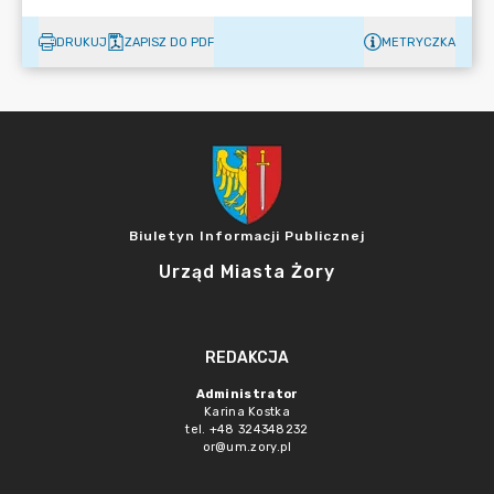
DRUKUJ
ZAPISZ DO PDF
METRYCZKA
Biuletyn Informacji Publicznej
Urząd Miasta Żory
REDAKCJA
Administrator
Karina Kostka
tel. +48 324348232
or@um.zory.pl