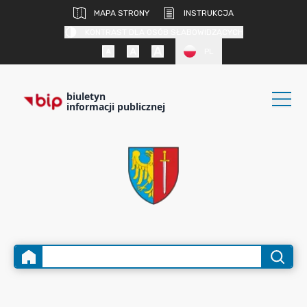
MAPA STRONY
INSTRUKCJA
KONTRAST DLA OSÓB SŁABOWIDZĄCYCH
PL
biuletyn
informacji publicznej