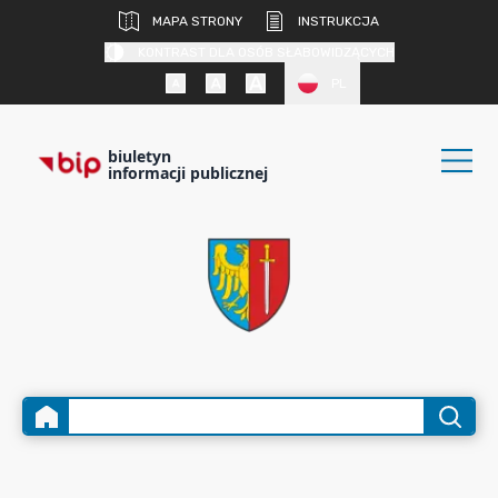
MAPA STRONY
INSTRUKCJA
KONTRAST DLA OSÓB SŁABOWIDZĄCYCH
PL
biuletyn
informacji publicznej