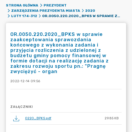
STRONA GŁÓWNA
PREZYDENT
ZARZĄDZENIA PREZYDENTA MIASTA
2020
OR.0050.220.2020_BPKS W SPRAWIE ZAAKCEPTOWANIA SPRAWOZDANIA KOŃCOWEGO Z WYKONANIA ZADANIA I PRZYJĘCIA ROZLICZENIA Z UDZIELONEJ Z BUDŻETU GMINY POMOCY FINANSOWEJ W FORMIE DOTACJI NA REALIZACJĘ ZADANIA Z ZAKRESU ROZWOJU SPORTU PN.: "PRAGNĘ ZWYCIĘŻYĆ - ORGAN
LUTY 174-312
OR.0050.220.2020_BPKS w sprawie
zaakceptowania sprawozdania
końcowego z wykonania zadania i
przyjęcia rozliczenia z udzielonej z
budżetu gminy pomocy finansowej w
formie dotacji na realizację zadania z
zakresu rozwoju sportu pn.: "Pragnę
zwyciężyć - organ
2022-12-14 09:56
ZAŁĄCZNIKI
0220_BPKS.pdf
29.85 KB