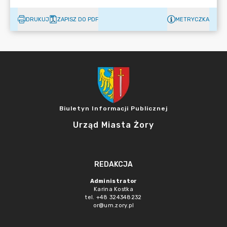
DRUKUJ
ZAPISZ DO PDF
METRYCZKA
Biuletyn Informacji Publicznej
Urząd Miasta Żory
REDAKCJA
Administrator
Karina Kostka
tel. +48 324348232
or@um.zory.pl