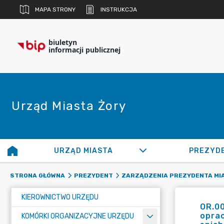
MAPA STRONY
INSTRUKCJA
biuletyn
informacji publicznej
Urząd Miasta Żory
URZĄD MIASTA
PREZYD
STRONA GŁÓWNA
PREZYDENT
ZARZĄDZENIA PREZYDENTA MI
KIEROWNICTWO URZĘDU
OR.00
opra
KOMÓRKI ORGANIZACYJNE URZĘDU