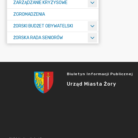
ZARZĄDZANIE KRYZYSOWE
ZGROMADZENIA
ŻORSKI BUDŻET OBYWATELSKI
ŻORSKA RADA SENIORÓW
Biuletyn Informacji Publicznej
Urząd Miasta Żory