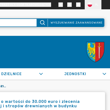
TRAST DLA OSÓB SŁABOWIDZĄCYCH
PL
WYSZUKIWANIE ZAAWANSOWANE
DZIELNICE
JEDNOSTKI
OR.0050.222.2020_IMI W SPRAWIE UDZIELENIA ZAMÓWIENIA O WARTOŚCI DO 30.000 EURO I ZLECENIA OPRACOWANIA EKSPERTYZY MYKOLOGICZNEJ WIĘŹBY DACHOWEJ I STROPÓW DREWNIANYCH W BUDYNKU SPICHLERZA W ŻORACH
o wartości do 30.000 euro i zlecenia
j i stropów drewnianych w budynku