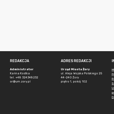
REDAKCJA
ADRES REDAKCJI
Administrator
Urząd Miasta Żory
M
Karina Kostka
ul. Aleja Wojska Polskiego 25
P
tel. +48 324348232
44-240 Żory
R
or@um.zory.pl
piętro 1, pokój 102
S
U
p
D