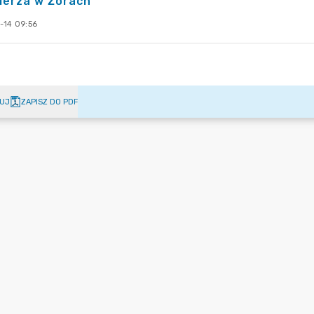
lerza w Żorach
-14 09:56
UJ
ZAPISZ DO PDF