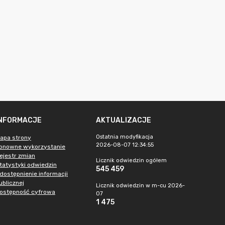
INFORMACJE
AKTUALIZACJE
Ostatnia modyfikacja
apa strony
2026-08-07 12:34:55
onowne wykorzystanie
ejestr zmian
Licznik odwiedzin ogółem
tatystyki odwiedzin
545 459
dostępnienie informacji
ublicznej
Licznik odwiedzin w m-cu 2026-
ostępność cyfrowa
07
1 475