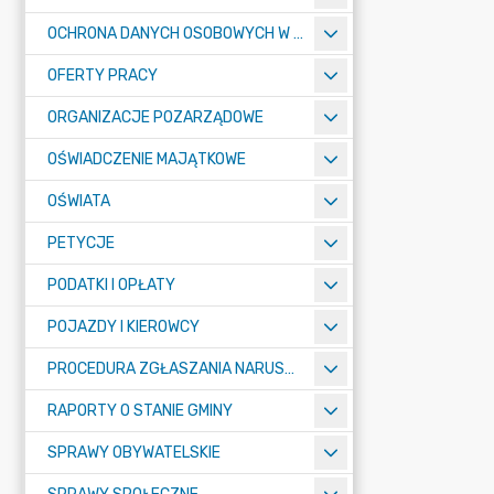
OCHRONA DANYCH OSOBOWYCH W URZĘDZIE MIASTA ŻORY - RODO
OFERTY PRACY
ORGANIZACJE POZARZĄDOWE
OŚWIADCZENIE MAJĄTKOWE
OŚWIATA
PETYCJE
PODATKI I OPŁATY
POJAZDY I KIEROWCY
PROCEDURA ZGŁASZANIA NARUSZEŃ PRAWA
RAPORTY O STANIE GMINY
SPRAWY OBYWATELSKIE