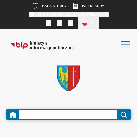
MAPA STRONY
INSTRUKCJA
KONTRAST DLA OSÓB SŁABOWIDZĄCYCH
PL
biuletyn
informacji publicznej