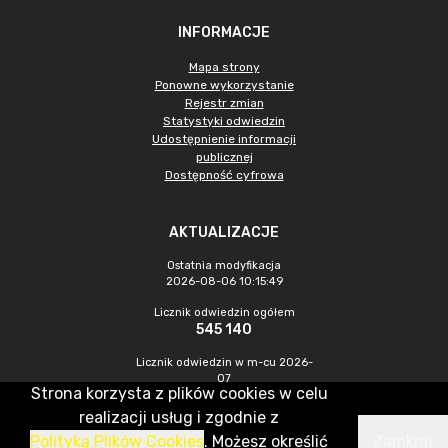
INFORMACJE
Mapa strony
Ponowne wykorzystanie
Rejestr zmian
Statystyki odwiedzin
Udostępnienie informacji
publicznej
Dostępność cyfrowa
AKTUALIZACJE
Ostatnia modyfikacja
2026-08-06 10:15:49
Licznik odwiedzin ogółem
545 140
Licznik odwiedzin w m-cu 2026-
07
Strona korzysta z plików cookies w celu
1 156
realizacji usług i zgodnie z
Polityką Plików Cookies
. Możesz określić
Zamknij
CMS & Hosting: Nefeni Sp. z o.o.