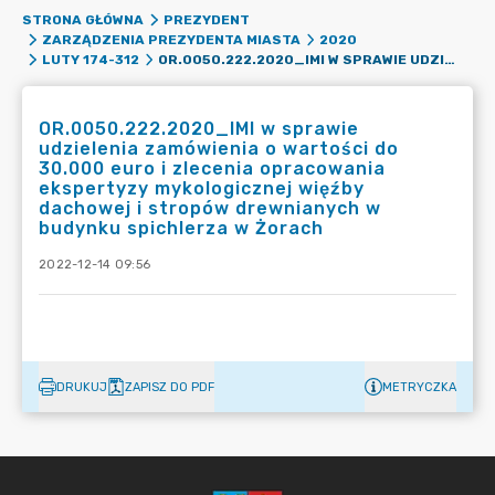
STRONA GŁÓWNA
PREZYDENT
ZARZĄDZENIA PREZYDENTA MIASTA
2020
OR.0050.222.2020_IMI W SPRAWIE UDZIELENIA ZAMÓWIENIA O WARTOŚCI DO 30.000 EURO I ZLECENIA OPRACOWANIA EKSPERTYZY MYKOLOGICZNEJ WIĘŹBY DACHOWEJ I STROPÓW DREWNIANYCH W BUDYNKU SPICHLERZA W ŻORACH
LUTY 174-312
OR.0050.222.2020_IMI w sprawie
udzielenia zamówienia o wartości do
30.000 euro i zlecenia opracowania
ekspertyzy mykologicznej więźby
dachowej i stropów drewnianych w
budynku spichlerza w Żorach
2022-12-14 09:56
DRUKUJ
ZAPISZ DO PDF
METRYCZKA