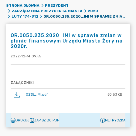
STRONA GŁÓWNA
PREZYDENT
ZARZĄDZENIA PREZYDENTA MIASTA
2020
OR.0050.235.2020_IMI W SPRAWIE ZMIAN W PLANIE FINANSOWYM URZĘDU MIASTA ŻORY NA 2020R.
LUTY 174-312
OR.0050.235.2020_IMI w sprawie zmian w
planie finansowym Urzędu Miasta Żory na
2020r.
2022-12-14 09:55
ZAŁĄCZNIKI
0235_IMI.pdf
50.83 KB
DRUKUJ
ZAPISZ DO PDF
METRYCZKA