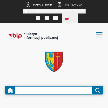
MAPA STRONY
INSTRUKCJA
KONTRAST DLA OSÓB SŁABOWIDZĄCYCH
PL
biuletyn
informacji publicznej