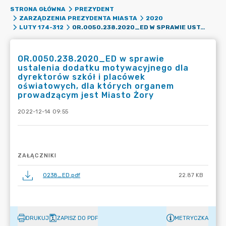
STRONA GŁÓWNA
PREZYDENT
ZARZĄDZENIA PREZYDENTA MIASTA
2020
OR.0050.238.2020_ED W SPRAWIE USTALENIA DODATKU MOTYWACYJNEGO DLA DYREKTORÓW SZKÓŁ I PLACÓWEK OŚWIATOWYCH, DLA KTÓRYCH ORGANEM PROWADZĄCYM JEST MIASTO ŻORY
LUTY 174-312
OR.0050.238.2020_ED w sprawie
ustalenia dodatku motywacyjnego dla
dyrektorów szkół i placówek
oświatowych, dla których organem
prowadzącym jest Miasto Żory
2022-12-14 09:55
ZAŁĄCZNIKI
0238_ED.pdf
22.87 KB
DRUKUJ
ZAPISZ DO PDF
METRYCZKA