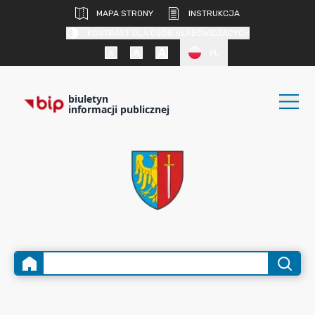
MAPA STRONY
INSTRUKCJA
KONTRAST DLA OSÓB SŁABOWIDZĄCYCH
PL
biuletyn
informacji publicznej