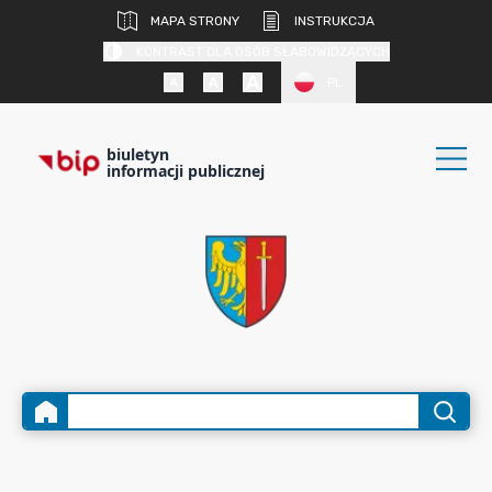
MAPA STRONY
INSTRUKCJA
KONTRAST DLA OSÓB SŁABOWIDZĄCYCH
PL
biuletyn
informacji publicznej