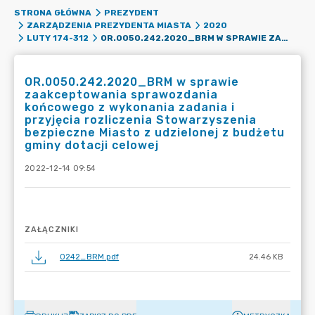
STRONA GŁÓWNA
PREZYDENT
ZARZĄDZENIA PREZYDENTA MIASTA
2020
OR.0050.242.2020_BRM W SPRAWIE ZAAKCEPTOWANIA SPRAWOZDANIA KOŃCOWEGO Z WYKONANIA ZADANIA I PRZYJĘCIA ROZLICZENIA STOWARZYSZENIA BEZPIECZNE MIASTO Z UDZIELONEJ Z BUDŻETU GMINY DOTACJI CELOWEJ
LUTY 174-312
OR.0050.242.2020_BRM w sprawie
zaakceptowania sprawozdania
końcowego z wykonania zadania i
przyjęcia rozliczenia Stowarzyszenia
bezpieczne Miasto z udzielonej z budżetu
gminy dotacji celowej
2022-12-14 09:54
ZAŁĄCZNIKI
0242_BRM.pdf
24.46 KB