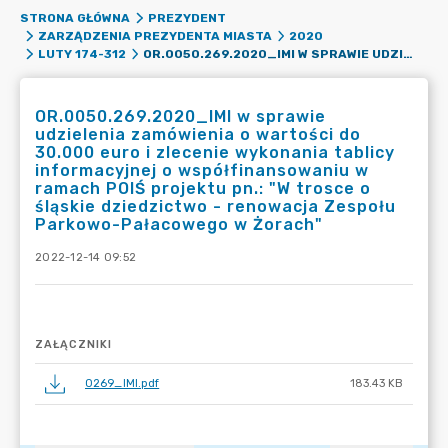
STRONA GŁÓWNA
PREZYDENT
ZARZĄDZENIA PREZYDENTA MIASTA
2020
OR.0050.269.2020_IMI W SPRAWIE UDZIELENIA ZAMÓWIENIA O WARTOŚCI DO 30.000 EURO I ZLECENIE WYKONANIA TABLICY INFORMACYJNEJ O WSPÓŁFINANSOWANIU W RAMACH POIŚ PROJEKTU PN.: "W TROSCE O ŚLĄSKIE DZIEDZICTWO - RENOWACJA ZESPOŁU PARKOWO-PAŁACOWEGO W ŻORACH"
LUTY 174-312
OR.0050.269.2020_IMI w sprawie
udzielenia zamówienia o wartości do
30.000 euro i zlecenie wykonania tablicy
informacyjnej o współfinansowaniu w
ramach POIŚ projektu pn.: "W trosce o
śląskie dziedzictwo - renowacja Zespołu
Parkowo-Pałacowego w Żorach"
2022-12-14 09:52
ZAŁĄCZNIKI
0269_IMI.pdf
183.43 KB