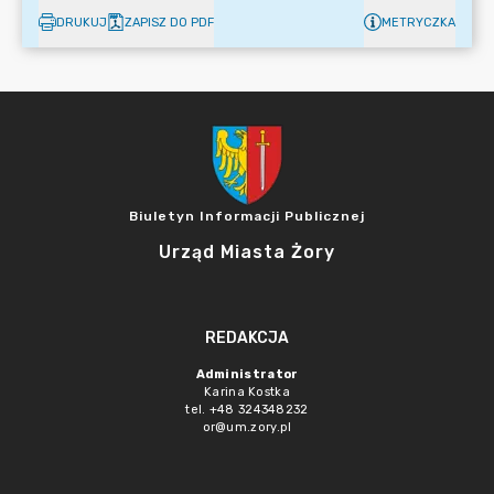
DRUKUJ
ZAPISZ DO PDF
METRYCZKA
Biuletyn Informacji Publicznej
Urząd Miasta Żory
REDAKCJA
Administrator
Karina Kostka
tel. +48 324348232
or@um.zory.pl