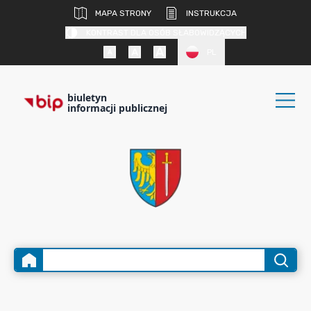
MAPA STRONY
INSTRUKCJA
KONTRAST DLA OSÓB SŁABOWIDZĄCYCH
PL
biuletyn
informacji publicznej