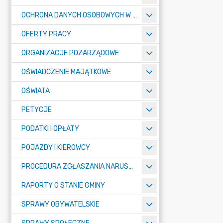
OCHRONA DANYCH OSOBOWYCH W URZĘDZIE MIASTA ŻORY - RODO
OFERTY PRACY
ORGANIZACJE POZARZĄDOWE
OŚWIADCZENIE MAJĄTKOWE
OŚWIATA
PETYCJE
PODATKI I OPŁATY
POJAZDY I KIEROWCY
PROCEDURA ZGŁASZANIA NARUSZEŃ PRAWA
RAPORTY O STANIE GMINY
SPRAWY OBYWATELSKIE