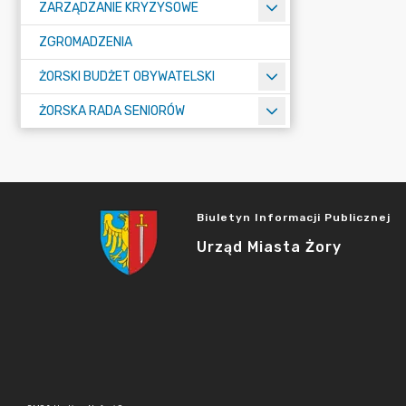
ZARZĄDZANIE KRYZYSOWE
ZGROMADZENIA
ŻORSKI BUDŻET OBYWATELSKI
ŻORSKA RADA SENIORÓW
Biuletyn Informacji Publicznej
Urząd Miasta Żory