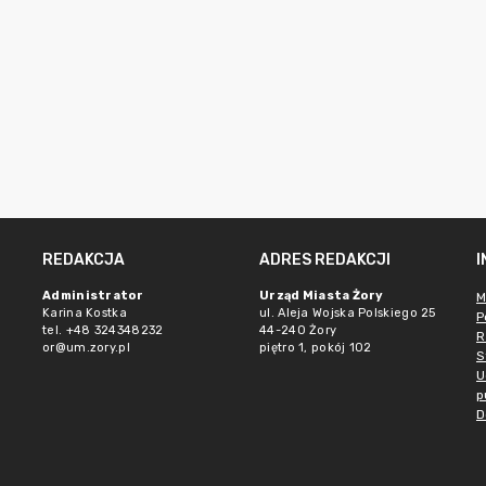
REDAKCJA
ADRES REDAKCJI
Administrator
Urząd Miasta Żory
M
Karina Kostka
ul. Aleja Wojska Polskiego 25
P
tel. +48 324348232
44-240 Żory
R
or@um.zory.pl
piętro 1, pokój 102
S
U
p
D