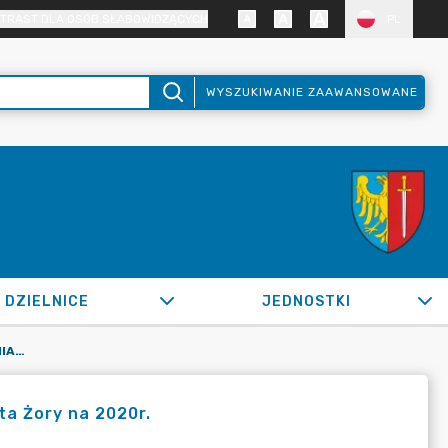
TRAST DLA OSÓB SŁABOWIDZĄCYCH
PL
WYSZUKIWANIE ZAAWANSOWANE
DZIELNICE
JEDNOSTKI
OR.0050.279.2020_FB W SPRAWIE ZMIAN W BUDŻECIE MIASTA ŻORY NA 2020R.
a Żory na 2020r.