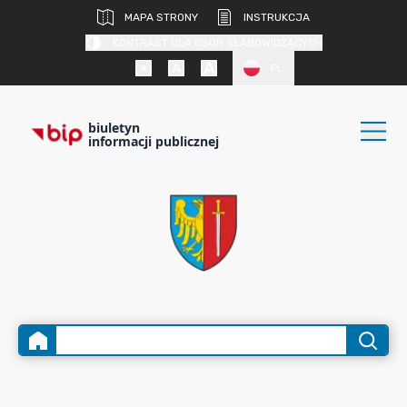
MAPA STRONY
INSTRUKCJA
KONTRAST DLA OSÓB SŁABOWIDZĄCYCH
PL
biuletyn
informacji publicznej