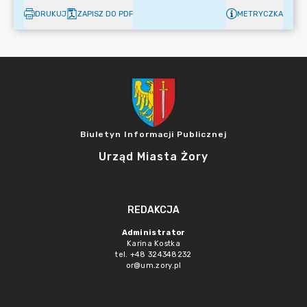
DRUKUJ
ZAPISZ DO PDF
METRYCZKA
Biuletyn Informacji Publicznej
Urząd Miasta Żory
REDAKCJA
Administrator
Karina Kostka
tel. +48 324348232
or@um.zory.pl