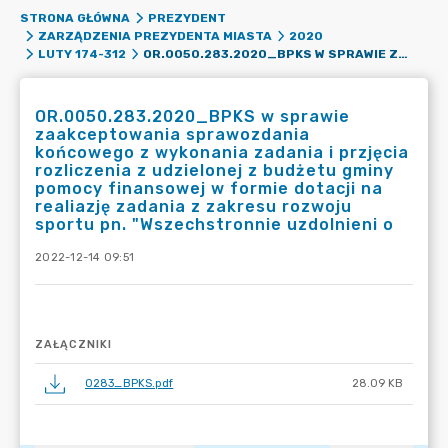
STRONA GŁÓWNA
PREZYDENT
ZARZĄDZENIA PREZYDENTA MIASTA
2020
OR.0050.283.2020_BPKS W SPRAWIE ZAAKCEPTOWANIA SPRAWOZDANIA KOŃCOWEGO Z WYKONANIA ZADANIA I PRZJĘCIA ROZLICZENIA Z UDZIELONEJ Z BUDŻETU GMINY POMOCY FINANSOWEJ W FORMIE DOTACJI NA REALIAZJĘ ZADANIA Z ZAKRESU ROZWOJU SPORTU PN. "WSZECHSTRONNIE UZDOLNIENI O
LUTY 174-312
OR.0050.283.2020_BPKS w sprawie
zaakceptowania sprawozdania
końcowego z wykonania zadania i przjęcia
rozliczenia z udzielonej z budżetu gminy
pomocy finansowej w formie dotacji na
realiazję zadania z zakresu rozwoju
sportu pn. "Wszechstronnie uzdolnieni o
2022-12-14 09:51
ZAŁĄCZNIKI
0283_BPKS.pdf
28.09 KB