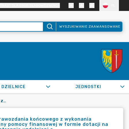
TRAST DLA OSÓB SŁABOWIDZĄCYCH
PL
WYSZUKIWANIE ZAAWANSOWANE
DZIELNICE
JEDNOSTKI
OR.0050.283.2020_BPKS W SPRAWIE ZAAKCEPTOWANIA SPRAWOZDANIA KOŃCOWEGO Z WYKONANIA ZADANIA I PRZJĘCIA ROZLICZENIA Z UDZIELONEJ Z BUDŻETU GMINY POMOCY FINANSOWEJ W FORMIE DOTACJI NA REALIAZJĘ ZADANIA Z ZAKRESU ROZWOJU SPORTU PN. "WSZECHSTRONNIE UZDOLNIENI O
rawozdania końcowego z wykonania
miny pomocy finansowej w formie dotacji na