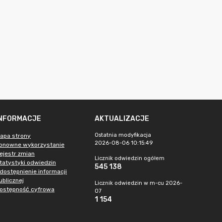
INFORMACJE
AKTUALIZACJE
Ostatnia modyfikacja
apa strony
2026-08-06 10:15:49
onowne wykorzystanie
ejestr zmian
Licznik odwiedzin ogółem
tatystyki odwiedzin
545 138
dostępnienie informacji
ublicznej
Licznik odwiedzin w m-cu 2026-
ostępność cyfrowa
07
1 154