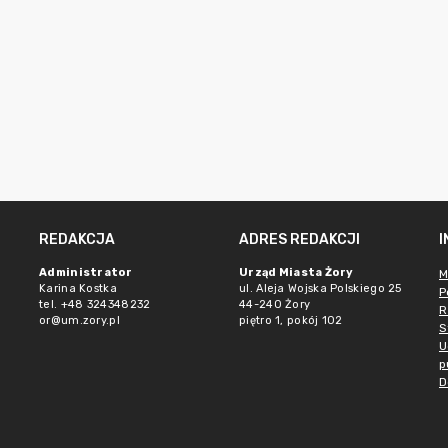
REDAKCJA
ADRES REDAKCJI
Administrator
Urząd Miasta Żory
M
Karina Kostka
ul. Aleja Wojska Polskiego 25
P
tel. +48 324348232
44-240 Żory
R
or@um.zory.pl
piętro 1, pokój 102
S
U
p
D