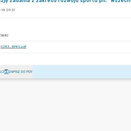
azję zadania z zakresu rozwoju sportu pn. "Wszech
-14 09:51
NIKI
0283_BPKS.pdf
UJ
ZAPISZ DO PDF