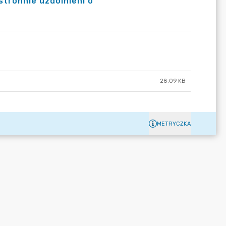
stronnie uzdolnieni o
28.09 KB
METRYCZKA