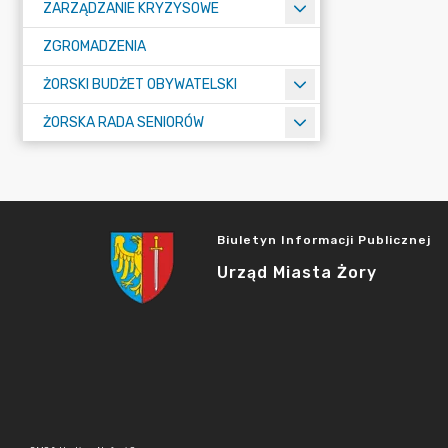
ZARZĄDZANIE KRYZYSOWE
ZGROMADZENIA
ŻORSKI BUDŻET OBYWATELSKI
ŻORSKA RADA SENIORÓW
Biuletyn Informacji Publicznej
Urząd Miasta Żory