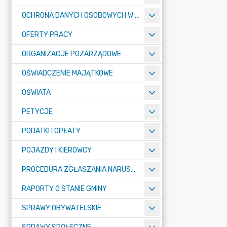
OCHRONA DANYCH OSOBOWYCH W URZĘDZIE MIASTA ŻORY - RODO
OFERTY PRACY
ORGANIZACJE POZARZĄDOWE
OŚWIADCZENIE MAJĄTKOWE
OŚWIATA
PETYCJE
PODATKI I OPŁATY
POJAZDY I KIEROWCY
PROCEDURA ZGŁASZANIA NARUSZEŃ PRAWA
RAPORTY O STANIE GMINY
SPRAWY OBYWATELSKIE