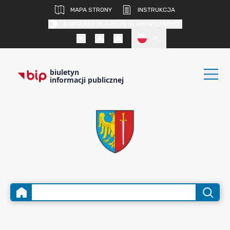
MAPA STRONY
INSTRUKCJA
KONTRAST DLA OSÓB SŁABOWIDZĄCYCH
PL
biuletyn
informacji publicznej