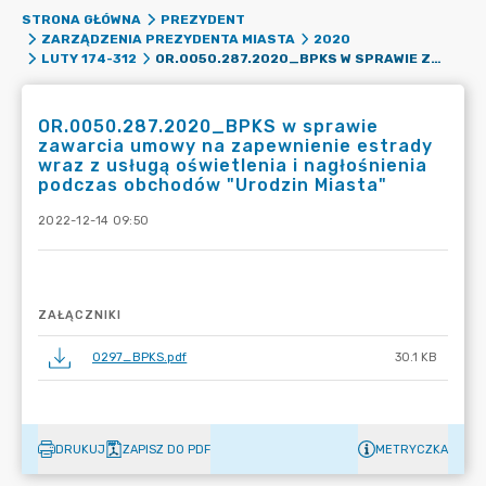
STRONA GŁÓWNA
PREZYDENT
ZARZĄDZENIA PREZYDENTA MIASTA
2020
OR.0050.287.2020_BPKS W SPRAWIE ZAWARCIA UMOWY NA ZAPEWNIENIE ESTRADY WRAZ Z USŁUGĄ OŚWIETLENIA I NAGŁOŚNIENIA PODCZAS OBCHODÓW "URODZIN MIASTA"
LUTY 174-312
OR.0050.287.2020_BPKS w sprawie
zawarcia umowy na zapewnienie estrady
wraz z usługą oświetlenia i nagłośnienia
podczas obchodów "Urodzin Miasta"
2022-12-14 09:50
ZAŁĄCZNIKI
0297_BPKS.pdf
30.1 KB
DRUKUJ
ZAPISZ DO PDF
METRYCZKA