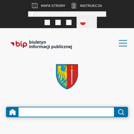
MAPA STRONY
INSTRUKCJA
KONTRAST DLA OSÓB SŁABOWIDZĄCYCH
PL
biuletyn
informacji publicznej