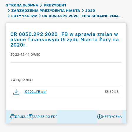
STRONA GŁÓWNA
PREZYDENT
ZARZĄDZENIA PREZYDENTA MIASTA
2020
OR.0050.292.2020_FB W SPRAWIE ZMIAN W PLANIE FINANSOWYM URZĘDU MIASTA ŻORY NA 2020R.
LUTY 174-312
OR.0050.292.2020_FB w sprawie zmian w
planie finansowym Urzędu Miasta Żory na
2020r.
2022-12-14 09:50
ZAŁĄCZNIKI
0292_FB.pdf
53.69 KB
DRUKUJ
ZAPISZ DO PDF
METRYCZKA