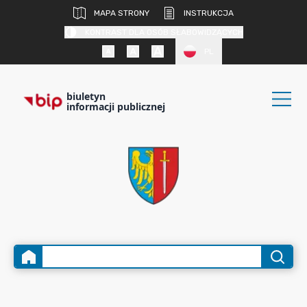
MAPA STRONY
INSTRUKCJA
KONTRAST DLA OSÓB SŁABOWIDZĄCYCH
PL
biuletyn
informacji publicznej