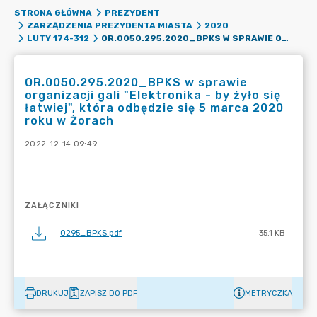
STRONA GŁÓWNA
PREZYDENT
ZARZĄDZENIA PREZYDENTA MIASTA
2020
OR.0050.295.2020_BPKS W SPRAWIE ORGANIZACJI GALI "ELEKTRONIKA - BY ŻYŁO SIĘ ŁATWIEJ", KTÓRA ODBĘDZIE SIĘ 5 MARCA 2020 ROKU W ŻORACH
LUTY 174-312
OR.0050.295.2020_BPKS w sprawie
organizacji gali "Elektronika - by żyło się
łatwiej", która odbędzie się 5 marca 2020
roku w Żorach
2022-12-14 09:49
ZAŁĄCZNIKI
0295_BPKS.pdf
35.1 KB
DRUKUJ
ZAPISZ DO PDF
METRYCZKA