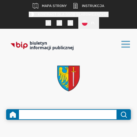
MAPA STRONY
INSTRUKCJA
KONTRAST DLA OSÓB SŁABOWIDZĄCYCH
PL
biuletyn
informacji publicznej