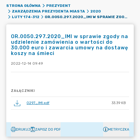
STRONA GŁÓWNA
PREZYDENT
ZARZĄDZENIA PREZYDENTA MIASTA
2020
OR.0050.297.2020_IMI W SPRAWIE ZGODY NA UDZIELENIE ZAMÓWIENIA O WARTOŚCI DO 30.000 EURO I ZAWARCIA UMOWY NA DOSTAWĘ KOSZY NA ŚMIECI
LUTY 174-312
OR.0050.297.2020_IMI w sprawie zgody na
udzielenie zamówienia o wartości do
30.000 euro i zawarcia umowy na dostawę
koszy na śmieci
2022-12-14 09:49
ZAŁĄCZNIKI
0297_IMI.pdf
33.39 KB
DRUKUJ
ZAPISZ DO PDF
METRYCZKA