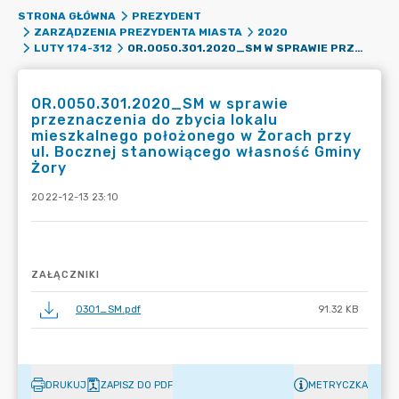
STRONA GŁÓWNA
PREZYDENT
ZARZĄDZENIA PREZYDENTA MIASTA
2020
OR.0050.301.2020_SM W SPRAWIE PRZEZNACZENIA DO ZBYCIA LOKALU MIESZKALNEGO POŁOŻONEGO W ŻORACH PRZY UL. BOCZNEJ STANOWIĄCEGO WŁASNOŚĆ GMINY ŻORY
LUTY 174-312
OR.0050.301.2020_SM w sprawie
przeznaczenia do zbycia lokalu
mieszkalnego położonego w Żorach przy
ul. Bocznej stanowiącego własność Gminy
Żory
2022-12-13 23:10
ZAŁĄCZNIKI
0301_SM.pdf
91.32 KB
DRUKUJ
ZAPISZ DO PDF
METRYCZKA