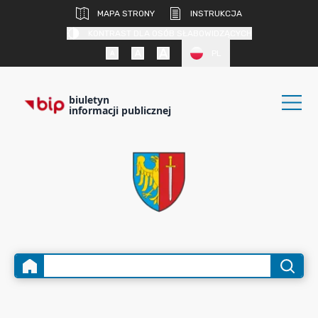
MAPA STRONY
INSTRUKCJA
KONTRAST DLA OSÓB SŁABOWIDZĄCYCH
PL
biuletyn
informacji publicznej