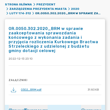
STRONA GŁÓWNA
PREZYDENT
ZARZĄDZENIA PREZYDENTA MIASTA
2020
OR.0050.302.2020_BRM W SPRAWIE ZAAKCEPTOWANIA SPRAWOZDANIA KOŃCOWEGO Z WYKONANIA ZADANIA I PRZYJĘCIA ROZLICZENIA KURKOWEGO BRACTWA STRZELECKIEGO Z UDZIELONEJ Z BUDŻETU GMINY DOTACJI CELOWEJ
LUTY 174-312
OR.0050.302.2020_BRM w sprawie
zaakceptowania sprawozdania
końcowego z wykonania zadania i
przyjęcia rozliczenia Kurkowego Bractwa
Strzeleckiego z udzielonej z budżetu
gminy dotacji celowej
2022-12-13 23:10
ZAŁĄCZNIKI
0302_BRM.pdf
31.83 KB