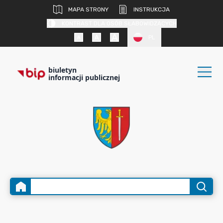
MAPA STRONY
INSTRUKCJA
KONTRAST DLA OSÓB SŁABOWIDZĄCYCH
PL
biuletyn
informacji publicznej