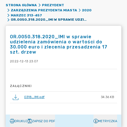
STRONA GŁÓWNA
PREZYDENT
ZARZĄDZENIA PREZYDENTA MIASTA
2020
MARZEC 313-457
OR.0050.318.2020_IMI W SPRAWIE UDZIELENIA ZAMÓWIENIA O WARTOŚCI DO 30.000 EURO I ZLECENIA PRZESADZENIA 17 SZT. DRZEW
OR.0050.318.2020_IMI w sprawie
udzielenia zamówienia o wartości do
30.000 euro i zlecenia przesadzenia 17
szt. drzew
2022-12-13 23:07
ZAŁĄCZNIKI
0318_IMI.pdf
34.36 KB
DRUKUJ
ZAPISZ DO PDF
METRYCZKA