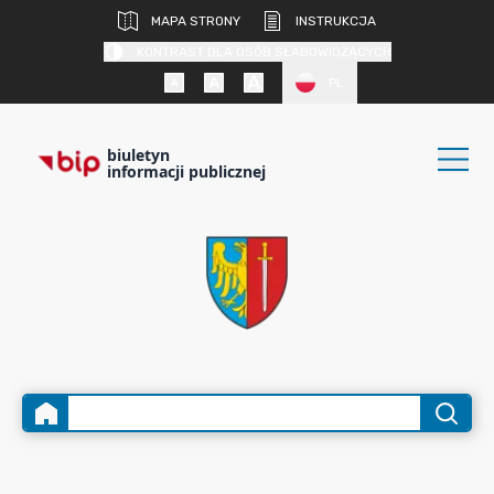
MAPA STRONY
INSTRUKCJA
KONTRAST DLA OSÓB SŁABOWIDZĄCYCH
PL
biuletyn
informacji publicznej