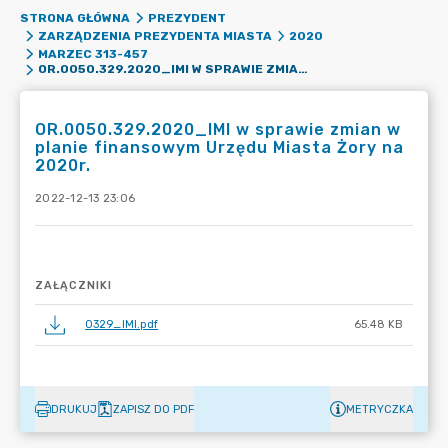
STRONA GŁÓWNA
PREZYDENT
ZARZĄDZENIA PREZYDENTA MIASTA
2020
MARZEC 313-457
OR.0050.329.2020_IMI W SPRAWIE ZMIAN W PLANIE FINANSOWYM URZĘDU MIASTA ŻORY NA 2020R.
OR.0050.329.2020_IMI w sprawie zmian w
planie finansowym Urzędu Miasta Żory na
2020r.
2022-12-13 23:06
ZAŁĄCZNIKI
0329_IMI.pdf
65.48 KB
DRUKUJ
ZAPISZ DO PDF
METRYCZKA