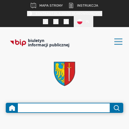
MAPA STRONY
INSTRUKCJA
KONTRAST DLA OSÓB SŁABOWIDZĄCYCH
PL
biuletyn
informacji publicznej