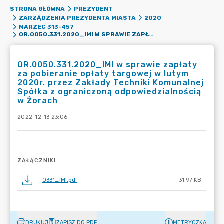
STRONA GŁÓWNA
PREZYDENT
ZARZĄDZENIA PREZYDENTA MIASTA
2020
MARZEC 313-457
OR.0050.331.2020_IMI W SPRAWIE ZAPŁATY ZA POBIERANIE OPŁATY TARGOWEJ W LUTYM 2020R. PRZEZ ZAKŁADY TECHNIKI KOMUNALNEJ SPÓŁKA Z OGRANICZONĄ ODPOWIEDZIALNOŚCIĄ W ŻORACH
OR.0050.331.2020_IMI w sprawie zapłaty
za pobieranie opłaty targowej w lutym
2020r. przez Zakłady Techniki Komunalnej
Spółka z ograniczoną odpowiedzialnością
w Żorach
2022-12-13 23:06
ZAŁĄCZNIKI
0331_IMI.pdf
31.97 KB
DRUKUJ
ZAPISZ DO PDF
METRYCZKA