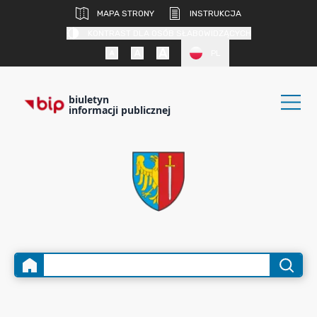
MAPA STRONY
INSTRUKCJA
KONTRAST DLA OSÓB SŁABOWIDZĄCYCH
PL
biuletyn
informacji publicznej