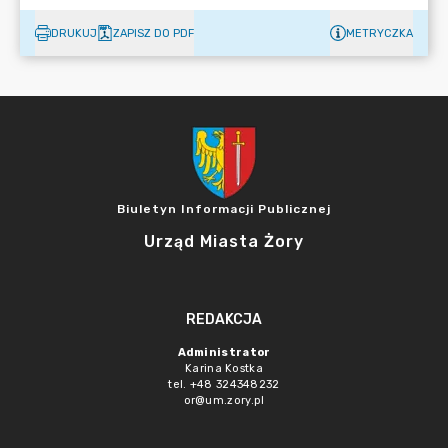
DRUKUJ
ZAPISZ DO PDF
METRYCZKA
Biuletyn Informacji Publicznej
Urząd Miasta Żory
REDAKCJA
Administrator
Karina Kostka
tel. +48 324348232
or@um.zory.pl