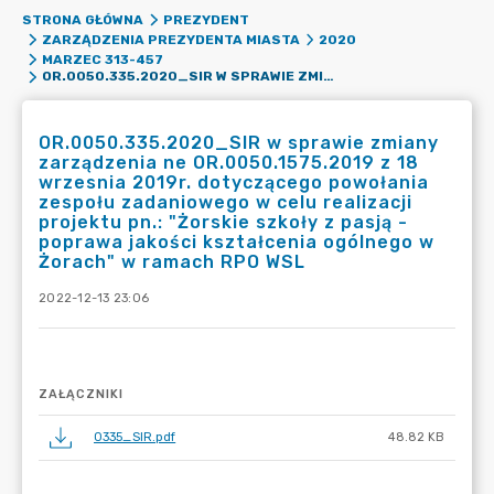
STRONA GŁÓWNA
PREZYDENT
ZARZĄDZENIA PREZYDENTA MIASTA
2020
MARZEC 313-457
OR.0050.335.2020_SIR W SPRAWIE ZMIANY ZARZĄDZENIA NE OR.0050.1575.2019 Z 18 WRZESNIA 2019R. DOTYCZĄCEGO POWOŁANIA ZESPOŁU ZADANIOWEGO W CELU REALIZACJI PROJEKTU PN.: "ŻORSKIE SZKOŁY Z PASJĄ - POPRAWA JAKOŚCI KSZTAŁCENIA OGÓLNEGO W ŻORACH" W RAMACH RPO WSL
OR.0050.335.2020_SIR w sprawie zmiany
zarządzenia ne OR.0050.1575.2019 z 18
wrzesnia 2019r. dotyczącego powołania
zespołu zadaniowego w celu realizacji
projektu pn.: "Żorskie szkoły z pasją -
poprawa jakości kształcenia ogólnego w
Żorach" w ramach RPO WSL
2022-12-13 23:06
ZAŁĄCZNIKI
0335_SIR.pdf
48.82 KB