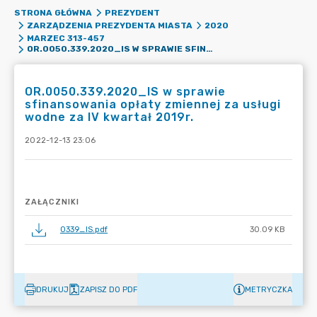
STRONA GŁÓWNA
PREZYDENT
ZARZĄDZENIA PREZYDENTA MIASTA
2020
MARZEC 313-457
OR.0050.339.2020_IS W SPRAWIE SFINANSOWANIA OPŁATY ZMIENNEJ ZA USŁUGI WODNE ZA IV KWARTAŁ 2019R.
OR.0050.339.2020_IS w sprawie
sfinansowania opłaty zmiennej za usługi
wodne za IV kwartał 2019r.
2022-12-13 23:06
ZAŁĄCZNIKI
0339_IS.pdf
30.09 KB
DRUKUJ
ZAPISZ DO PDF
METRYCZKA