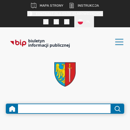
MAPA STRONY
INSTRUKCJA
KONTRAST DLA OSÓB SŁABOWIDZĄCYCH
PL
biuletyn
informacji publicznej