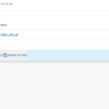
-13 23:04
NIKI
0354_SM.pdf
UJ
ZAPISZ DO PDF