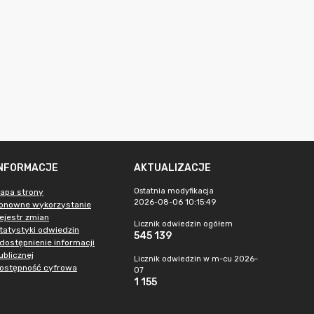
INFORMACJE
AKTUALIZACJE
Ostatnia modyfikacja
apa strony
2026-08-06 10:15:49
onowne wykorzystanie
ejestr zmian
Licznik odwiedzin ogółem
tatystyki odwiedzin
545 139
dostępnienie informacji
ublicznej
Licznik odwiedzin w m-cu 2026-
ostępność cyfrowa
07
1 155