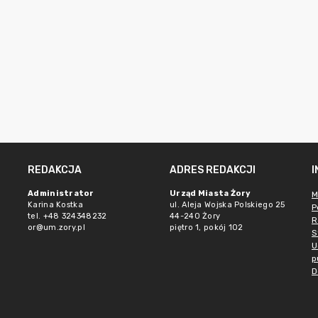
REDAKCJA
ADRES REDAKCJI
Administrator
Urząd Miasta Żory
M
Karina Kostka
ul. Aleja Wojska Polskiego 25
P
tel. +48 324348232
44-240 Żory
R
or@um.zory.pl
piętro 1, pokój 102
S
U
p
D