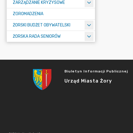
ZARZĄDZANIE KRYZYSOWE
ZGROMADZENIA
ŻORSKI BUDŻET OBYWATELSKI
ŻORSKA RADA SENIORÓW
Biuletyn Informacji Publicznej
Urząd Miasta Żory