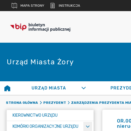
MAPA STRONY
INSTRUKCJA
biuletyn
informacji publicznej
Urząd Miasta Żory
URZĄD MIASTA
PREZYD
STRONA GŁÓWNA
PREZYDENT
ZARZĄDZENIA PREZYDENTA MI
KIEROWNICTWO URZĘDU
OR.00
nier
KOMÓRKI ORGANIZACYJNE URZĘDU