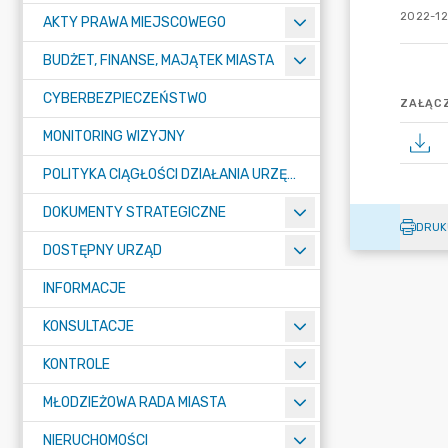
2022-12
AKTY PRAWA MIEJSCOWEGO
BUDŻET, FINANSE, MAJĄTEK MIASTA
CYBERBEZPIECZEŃSTWO
ZAŁĄCZ
MONITORING WIZYJNY
POLITYKA CIĄGŁOŚCI DZIAŁANIA URZĘDU MIASTA ŻORY
DOKUMENTY STRATEGICZNE
DRUK
DOSTĘPNY URZĄD
INFORMACJE
KONSULTACJE
KONTROLE
MŁODZIEŻOWA RADA MIASTA
NIERUCHOMOŚCI