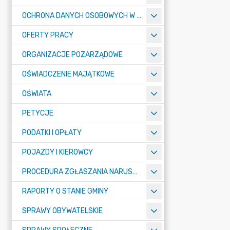
OCHRONA DANYCH OSOBOWYCH W URZĘDZIE MIASTA ŻORY - RODO
OFERTY PRACY
ORGANIZACJE POZARZĄDOWE
OŚWIADCZENIE MAJĄTKOWE
OŚWIATA
PETYCJE
PODATKI I OPŁATY
POJAZDY I KIEROWCY
PROCEDURA ZGŁASZANIA NARUSZEŃ PRAWA
RAPORTY O STANIE GMINY
SPRAWY OBYWATELSKIE