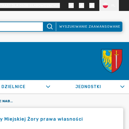
TRAST DLA OSÓB SŁABOWIDZĄCYCH
PL
WYSZUKIWANIE ZAAWANSOWANE
DZIELNICE
JEDNOSTKI
OR.0050.354.2020_SM W SPRAWIE NABYCIA NA RZECZ GMINY MIEJSKIEJ ŻORY PRAWA WŁASNOŚCI NIERUCHOMOŚCI
 Miejskiej Żory prawa własności