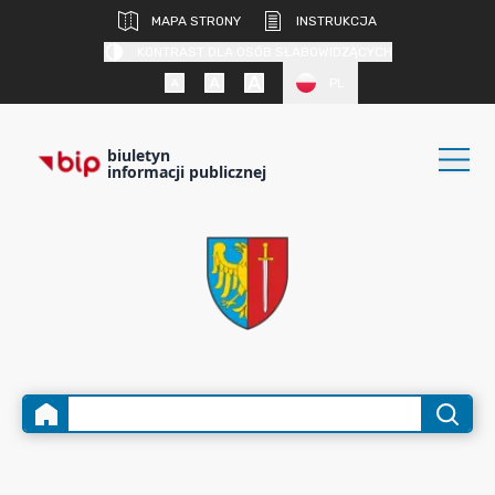
MAPA STRONY
INSTRUKCJA
KONTRAST DLA OSÓB SŁABOWIDZĄCYCH
PL
biuletyn
informacji publicznej