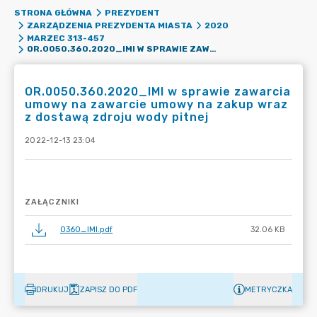
STRONA GŁÓWNA
PREZYDENT
ZARZĄDZENIA PREZYDENTA MIASTA
2020
MARZEC 313-457
OR.0050.360.2020_IMI W SPRAWIE ZAWARCIA UMOWY NA ZAWARCIE UMOWY NA ZAKUP WRAZ Z DOSTAWĄ ZDROJU WODY PITNEJ
OR.0050.360.2020_IMI w sprawie zawarcia
umowy na zawarcie umowy na zakup wraz
z dostawą zdroju wody pitnej
2022-12-13 23:04
ZAŁĄCZNIKI
0360_IMI.pdf
32.06 KB
DRUKUJ
ZAPISZ DO PDF
METRYCZKA