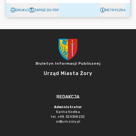
DRUKUJ
ZAPISZ DO PDF
METRYCZKA
Biuletyn Informacji Publicznej
Urząd Miasta Żory
REDAKCJA
Administrator
Karina Kostka
tel. +48 324348232
or@um.zory.pl