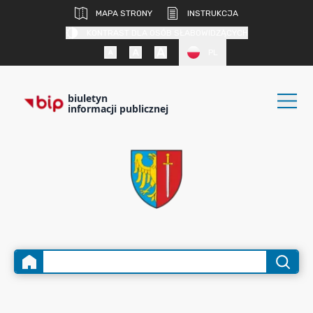
MAPA STRONY
INSTRUKCJA
KONTRAST DLA OSÓB SŁABOWIDZĄCYCH
PL
biuletyn
informacji publicznej