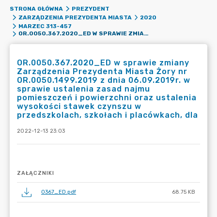
STRONA GŁÓWNA
PREZYDENT
ZARZĄDZENIA PREZYDENTA MIASTA
2020
MARZEC 313-457
OR.0050.367.2020_ED W SPRAWIE ZMIANY ZARZĄDZENIA PREZYDENTA MIASTA ŻORY NR OR.0050.1499.2019 Z DNIA 06.09.2019R. W SPRAWIE USTALENIA ZASAD NAJMU POMIESZCZEŃ I POWIERZCHNI ORAZ USTALENIA WYSOKOŚCI STAWEK CZYNSZU W PRZEDSZKOLACH, SZKOŁACH I PLACÓWKACH, DLA
OR.0050.367.2020_ED w sprawie zmiany
Zarządzenia Prezydenta Miasta Żory nr
OR.0050.1499.2019 z dnia 06.09.2019r. w
sprawie ustalenia zasad najmu
pomieszczeń i powierzchni oraz ustalenia
wysokości stawek czynszu w
przedszkolach, szkołach i placówkach, dla
2022-12-13 23:03
ZAŁĄCZNIKI
0367_ED.pdf
68.75 KB