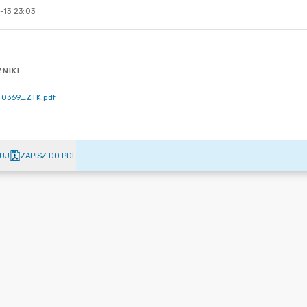
-13 23:03
NIKI
0369_ZTK.pdf
UJ
ZAPISZ DO PDF