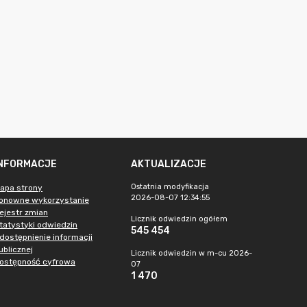
INFORMACJE
AKTUALIZACJE
Ostatnia modyfikacja
apa strony
2026-08-07 12:34:55
onowne wykorzystanie
ejestr zmian
Licznik odwiedzin ogółem
tatystyki odwiedzin
545 454
dostępnienie informacji
ublicznej
Licznik odwiedzin w m-cu 2026-
ostępność cyfrowa
07
1 470