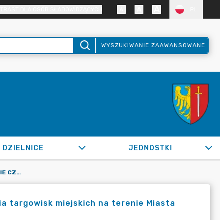
TRAST DLA OSÓB SŁABOWIDZĄCYCH
PL
WYSZUKIWANIE ZAAWANSOWANE
DZIELNICE
JEDNOSTKI
OR.0050.369.2020_ZTK W SPRAWIE CZASOWEGO ZAMKNIĘCIA TARGOWISK MIEJSKICH NA TERENIE MIASTA ŻORY
 targowisk miejskich na terenie Miasta