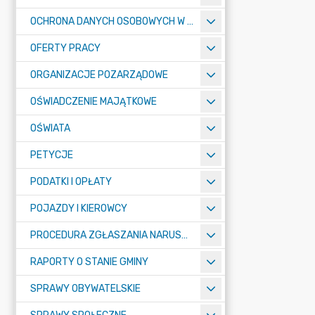
OCHRONA DANYCH OSOBOWYCH W URZĘDZIE MIASTA ŻORY - RODO
OFERTY PRACY
ORGANIZACJE POZARZĄDOWE
OŚWIADCZENIE MAJĄTKOWE
OŚWIATA
PETYCJE
PODATKI I OPŁATY
POJAZDY I KIEROWCY
PROCEDURA ZGŁASZANIA NARUSZEŃ PRAWA
RAPORTY O STANIE GMINY
SPRAWY OBYWATELSKIE