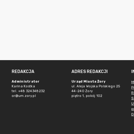
REDAKCJA
ADRES REDAKCJI
Administrator
Urząd Miasta Żory
M
Karina Kostka
ul. Aleja Wojska Polskiego 25
P
tel. +48 324348232
44-240 Żory
R
or@um.zory.pl
piętro 1, pokój 102
S
U
p
D