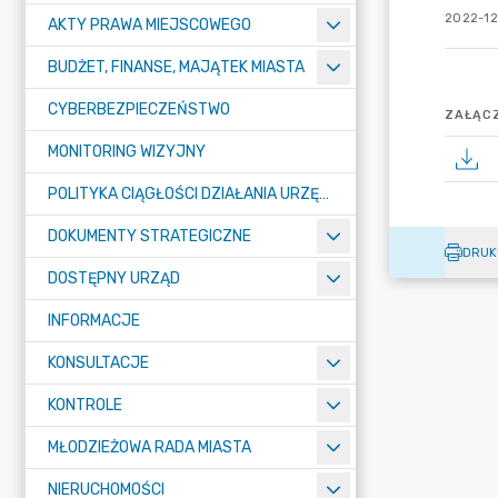
2022-12
AKTY PRAWA MIEJSCOWEGO
BUDŻET, FINANSE, MAJĄTEK MIASTA
CYBERBEZPIECZEŃSTWO
ZAŁĄCZ
MONITORING WIZYJNY
POLITYKA CIĄGŁOŚCI DZIAŁANIA URZĘDU MIASTA ŻORY
DOKUMENTY STRATEGICZNE
DRUK
DOSTĘPNY URZĄD
INFORMACJE
KONSULTACJE
KONTROLE
MŁODZIEŻOWA RADA MIASTA
NIERUCHOMOŚCI