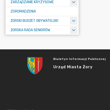
ZARZĄDZANIE KRYZYSOWE
ZGROMADZENIA
ŻORSKI BUDŻET OBYWATELSKI
ŻORSKA RADA SENIORÓW
Biuletyn Informacji Publicznej
Urząd Miasta Żory