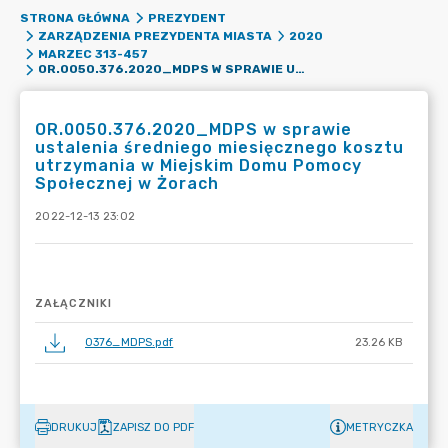
STRONA GŁÓWNA
PREZYDENT
ZARZĄDZENIA PREZYDENTA MIASTA
2020
MARZEC 313-457
OR.0050.376.2020_MDPS W SPRAWIE USTALENIA ŚREDNIEGO MIESIĘCZNEGO KOSZTU UTRZYMANIA W MIEJSKIM DOMU POMOCY SPOŁECZNEJ W ŻORACH
OR.0050.376.2020_MDPS w sprawie
ustalenia średniego miesięcznego kosztu
utrzymania w Miejskim Domu Pomocy
Społecznej w Żorach
2022-12-13 23:02
ZAŁĄCZNIKI
0376_MDPS.pdf
23.26 KB
DRUKUJ
ZAPISZ DO PDF
METRYCZKA