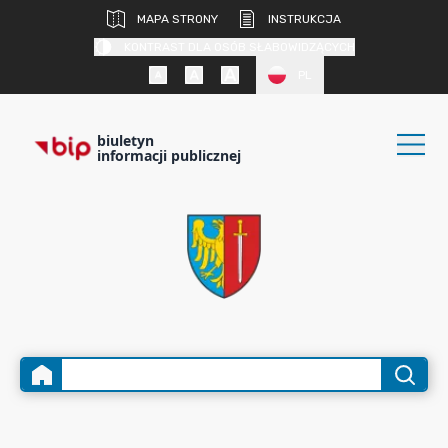
MAPA STRONY
INSTRUKCJA
KONTRAST DLA OSÓB SŁABOWIDZĄCYCH
PL
biuletyn
informacji publicznej