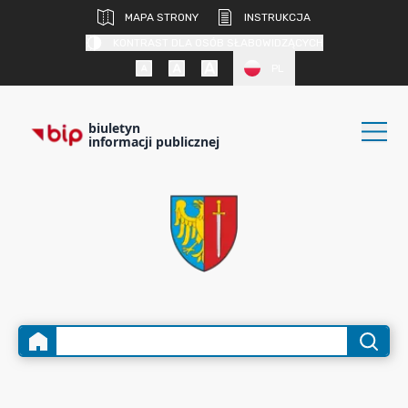
MAPA STRONY
INSTRUKCJA
KONTRAST DLA OSÓB SŁABOWIDZĄCYCH
PL
biuletyn
informacji publicznej