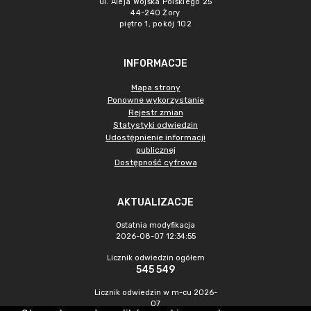
ul. Aleja Wojska Polskiego 25
44-240 Żory
piętro 1, pokój 102
INFORMACJE
Mapa strony
Ponowne wykorzystanie
Rejestr zmian
Statystyki odwiedzin
Udostępnienie informacji
publicznej
Dostępność cyfrowa
AKTUALIZACJE
Ostatnia modyfikacja
2026-08-07 12:34:55
Licznik odwiedzin ogółem
545 549
Licznik odwiedzin w m-cu 2026-
07