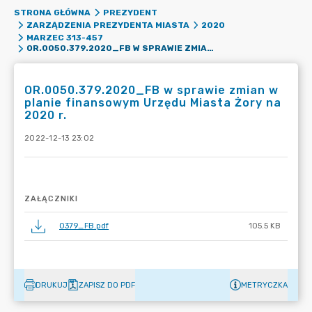
STRONA GŁÓWNA
PREZYDENT
ZARZĄDZENIA PREZYDENTA MIASTA
2020
MARZEC 313-457
OR.0050.379.2020_FB W SPRAWIE ZMIAN W PLANIE FINANSOWYM URZĘDU MIASTA ŻORY NA 2020 R.
OR.0050.379.2020_FB w sprawie zmian w
planie finansowym Urzędu Miasta Żory na
2020 r.
2022-12-13 23:02
ZAŁĄCZNIKI
0379_FB.pdf
105.5 KB
DRUKUJ
ZAPISZ DO PDF
METRYCZKA