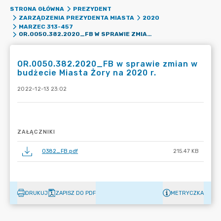
STRONA GŁÓWNA
PREZYDENT
ZARZĄDZENIA PREZYDENTA MIASTA
2020
MARZEC 313-457
OR.0050.382.2020_FB W SPRAWIE ZMIAN W BUDŻECIE MIASTA ŻORY NA 2020 R.
OR.0050.382.2020_FB w sprawie zmian w
budżecie Miasta Żory na 2020 r.
2022-12-13 23:02
ZAŁĄCZNIKI
0382_FB.pdf
215.47 KB
DRUKUJ
ZAPISZ DO PDF
METRYCZKA