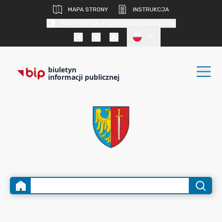
MAPA STRONY
INSTRUKCJA
KONTRAST DLA OSÓB SŁABOWIDZĄCYCH
PL
biuletyn
informacji publicznej