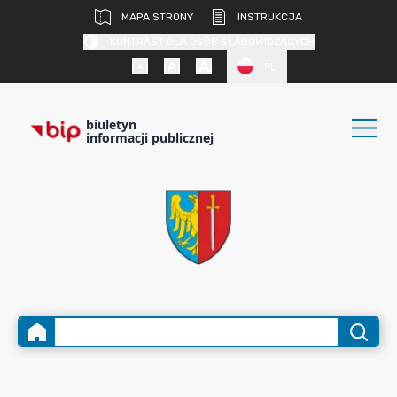
MAPA STRONY
INSTRUKCJA
KONTRAST DLA OSÓB SŁABOWIDZĄCYCH
PL
biuletyn
informacji publicznej