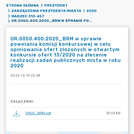
STRONA GŁÓWNA
PREZYDENT
ZARZĄDZENIA PREZYDENTA MIASTA
2020
MARZEC 313-457
OR.0050.400.2020_BRM W SPRAWIE POWOŁANIA KOMISJI KONKURSOWEJ W CELU OPINIOWANIA OFERT ZŁOŻONYCH W OTWARTYM KONKURSIE OFERT 13/2020 NA ZLECENIE REALIZACJI ZADAŃ PUBLICZNYCH MISTA W ROKU 2020
OR.0050.400.2020_BRM w sprawie
powołania komisji konkursowej w celu
opiniowania ofert złożonych w otwartym
konkursie ofert 13/2020 na zlecenie
realizacji zadań publicznych mista w roku
2020
2022-12-13 22:58
ZAŁĄCZNIKI
0400_BRM.pdf
33.06 KB