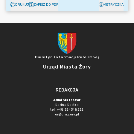
DRUKUJ
ZAPISZ DO PDF
METRYCZKA
Biuletyn Informacji Publicznej
Urząd Miasta Żory
REDAKCJA
Administrator
Karina Kostka
tel. +48 324348232
or@um.zory.pl