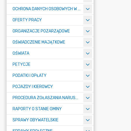
OCHRONA DANYCH OSOBOWYCH W URZĘDZIE MIASTA ŻORY - RODO
OFERTY PRACY
ORGANIZACJE POZARZĄDOWE
OŚWIADCZENIE MAJĄTKOWE
OŚWIATA
PETYCJE
PODATKI I OPŁATY
POJAZDY I KIEROWCY
PROCEDURA ZGŁASZANIA NARUSZEŃ PRAWA
RAPORTY O STANIE GMINY
SPRAWY OBYWATELSKIE