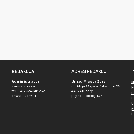
REDAKCJA
ADRES REDAKCJI
Administrator
Urząd Miasta Żory
M
Karina Kostka
ul. Aleja Wojska Polskiego 25
P
tel. +48 324348232
44-240 Żory
R
or@um.zory.pl
piętro 1, pokój 102
S
U
p
D