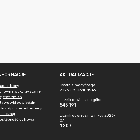
INFORMACJE
AKTUALIZACJE
Ostatnia modyfikacja
apa strony
2026-08-06 10:15:49
onowne wykorzystanie
ejestr zmian
Licznik odwiedzin ogółem
tatystyki odwiedzin
545 191
dostępnienie informacji
ublicznej
Licznik odwiedzin w m-cu 2026-
ostępność cyfrowa
07
1 207