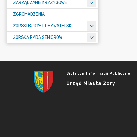
ZARZĄDZANIE KRYZYSOWE
ZGROMADZENIA
ŻORSKI BUDŻET OBYWATELSKI
ŻORSKA RADA SENIORÓW
Biuletyn Informacji Publicznej
Urząd Miasta Żory