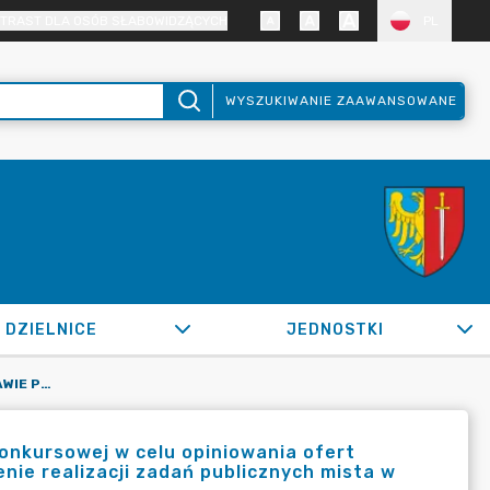
TRAST DLA OSÓB SŁABOWIDZĄCYCH
PL
WYSZUKIWANIE ZAAWANSOWANE
DZIELNICE
JEDNOSTKI
OR.0050.400A.2020_BRM W SPRAWIE POWOŁANIA KOMISJI KONKURSOWEJ W CELU OPINIOWANIA OFERT ZŁOŻONYCH W OTWARTYM KONKURSIE OFERT 12/2020 NA ZLECENIE REALIZACJI ZADAŃ PUBLICZNYCH MISTA W ROKU 2020
onkursowej w celu opiniowania ofert
nie realizacji zadań publicznych mista w