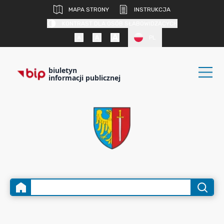
MAPA STRONY
INSTRUKCJA
KONTRAST DLA OSÓB SŁABOWIDZĄCYCH
PL
biuletyn
informacji publicznej