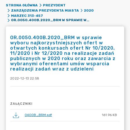
STRONA GŁÓWNA
PREZYDENT
ZARZĄDZENIA PREZYDENTA MIASTA
2020
MARZEC 313-457
OR.0050.400B.2020_BRM W SPRAWIE WYBORU NAJKORZYSTNIEJSZYCH OFERT W OTWARTYCH KONKURSACH OFERT NR 10/2020, 11/2020 I NR 12/2020 NA REALIZACJE ZADAŃ PUBLICZNYCH W 2020 ROKU ORAZ ZAWARCIA Z WYBRANYMI OFERENTAMI UMÓW WSPARCIA REALIZACJI ZADAŃ WRAZ Z UDZIELENI
OR.0050.400B.2020_BRM w sprawie
wyboru najkorzystniejszych ofert w
otwartych konkursach ofert Nr 10/2020,
11/2020 i Nr 12/2020 na realizacje zadań
publicznych w 2020 roku oraz zawarcia z
wybranymi oferentami umów wsparcia
realizacji zadań wraz z udzieleni
2022-12-13 22:58
ZAŁĄCZNIKI
0400B_BRM.pdf
161.96 KB