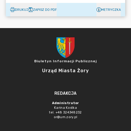
DRUKUJ
ZAPISZ DO PDF
METRYCZKA
Biuletyn Informacji Publicznej
Urząd Miasta Żory
REDAKCJA
Administrator
Karina Kostka
tel. +48 324348232
or@um.zory.pl