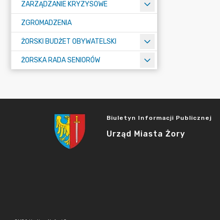
ZARZĄDZANIE KRYZYSOWE
ZGROMADZENIA
ŻORSKI BUDŻET OBYWATELSKI
ŻORSKA RADA SENIORÓW
Biuletyn Informacji Publicznej
Urząd Miasta Żory