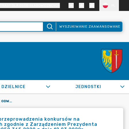
TRAST DLA OSÓB SŁABOWIDZĄCYCH
PL
WYSZUKIWANIE ZAAWANSOWANE
DZIELNICE
JEDNOSTKI
OR.0050.412.2020_ED W SPRAWIE ODWOŁANIA OGŁOSZENIA PRZEPROWADZENIA KONKURSÓW NA STANOWISKA DYREKTORÓW PLACÓWEK OŚWIATOWYCH W ŻORACH ZGODNIE Z ZARZĄDZENIEM PREZYDENTA MIASTA ŻORY OR.0050.290.2020 Z DNIA 24.02.2020R. I OR.0050.365.2020 Z DNIA 12.03.2020R.
 przeprowadzenia konkursów na
h zgodnie z Zarządzeniem Prezydenta