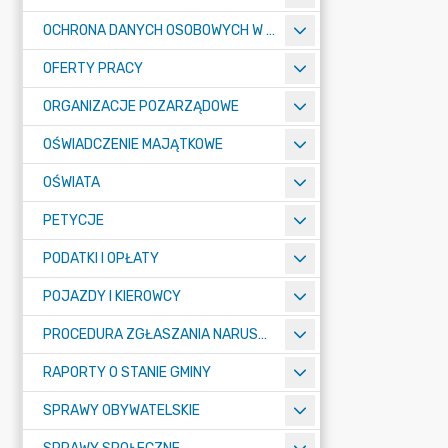
OCHRONA DANYCH OSOBOWYCH W URZĘDZIE MIASTA ŻORY - RODO
OFERTY PRACY
ORGANIZACJE POZARZĄDOWE
OŚWIADCZENIE MAJĄTKOWE
OŚWIATA
PETYCJE
PODATKI I OPŁATY
POJAZDY I KIEROWCY
PROCEDURA ZGŁASZANIA NARUSZEŃ PRAWA
RAPORTY O STANIE GMINY
SPRAWY OBYWATELSKIE