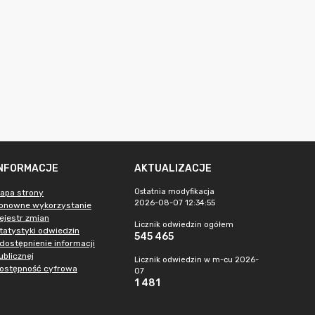
INFORMACJE
AKTUALIZACJE
Ostatnia modyfikacja
apa strony
2026-08-07 12:34:55
onowne wykorzystanie
ejestr zmian
Licznik odwiedzin ogółem
tatystyki odwiedzin
545 465
dostępnienie informacji
ublicznej
Licznik odwiedzin w m-cu 2026-
ostępność cyfrowa
07
1 481