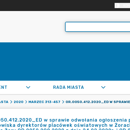
KON
ENT
RADA MIASTA
ASTA
2020
MARZEC 313-457
050.412.2020_ED w sprawie odwołania ogłoszenia
owiska dyrektorów placówek oświatowych w Żorac