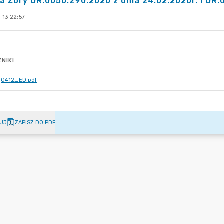
a Żory OR.0050.290.2020 z dnia 24.02.2020r. i OR.
-13 22:57
NIKI
0412_ED.pdf
UJ
ZAPISZ DO PDF