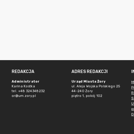
REDAKCJA
ADRES REDAKCJI
Administrator
Urząd Miasta Żory
M
Karina Kostka
ul. Aleja Wojska Polskiego 25
P
tel. +48 324348232
44-240 Żory
R
or@um.zory.pl
piętro 1, pokój 102
S
U
p
D