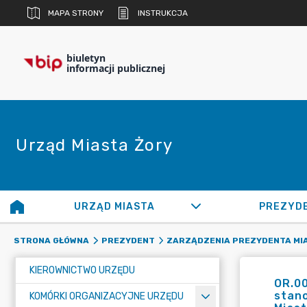
MAPA STRONY
INSTRUKCJA
biuletyn
informacji publicznej
Urząd Miasta Żory
URZĄD MIASTA
PREZYD
STRONA GŁÓWNA
PREZYDENT
ZARZĄDZENIA PREZYDENTA MI
KIEROWNICTWO URZĘDU
OR.0
stan
KOMÓRKI ORGANIZACYJNE URZĘDU