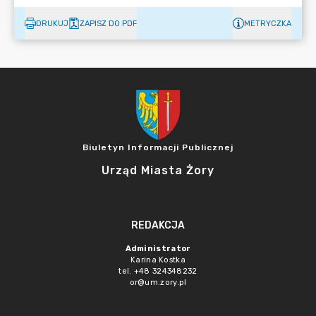
DRUKUJ
ZAPISZ DO PDF
METRYCZKA
Biuletyn Informacji Publicznej
Urząd Miasta Żory
REDAKCJA
Administrator
Karina Kostka
tel. +48 324348232
or@um.zory.pl