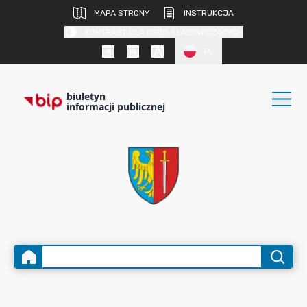
MAPA STRONY
INSTRUKCJA
KONTRAST DLA OSÓB SŁABOWIDZĄCYCH
PL
biuletyn
informacji publicznej