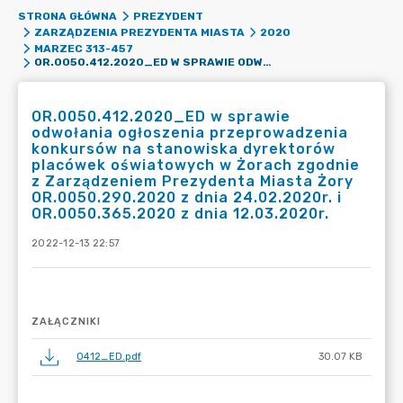
STRONA GŁÓWNA
PREZYDENT
ZARZĄDZENIA PREZYDENTA MIASTA
2020
MARZEC 313-457
OR.0050.412.2020_ED W SPRAWIE ODWOŁANIA OGŁOSZENIA PRZEPROWADZENIA KONKURSÓW NA STANOWISKA DYREKTORÓW PLACÓWEK OŚWIATOWYCH W ŻORACH ZGODNIE Z ZARZĄDZENIEM PREZYDENTA MIASTA ŻORY OR.0050.290.2020 Z DNIA 24.02.2020R. I OR.0050.365.2020 Z DNIA 12.03.2020R.
OR.0050.412.2020_ED w sprawie
odwołania ogłoszenia przeprowadzenia
konkursów na stanowiska dyrektorów
placówek oświatowych w Żorach zgodnie
z Zarządzeniem Prezydenta Miasta Żory
OR.0050.290.2020 z dnia 24.02.2020r. i
OR.0050.365.2020 z dnia 12.03.2020r.
2022-12-13 22:57
ZAŁĄCZNIKI
0412_ED.pdf
30.07 KB