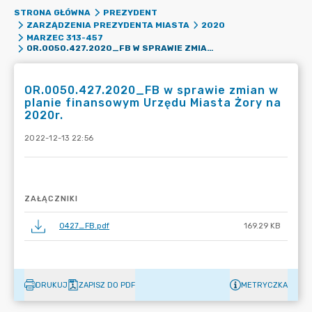
STRONA GŁÓWNA
PREZYDENT
ZARZĄDZENIA PREZYDENTA MIASTA
2020
MARZEC 313-457
OR.0050.427.2020_FB W SPRAWIE ZMIAN W PLANIE FINANSOWYM URZĘDU MIASTA ŻORY NA 2020R.
OR.0050.427.2020_FB w sprawie zmian w
planie finansowym Urzędu Miasta Żory na
2020r.
2022-12-13 22:56
ZAŁĄCZNIKI
0427_FB.pdf
169.29 KB
DRUKUJ
ZAPISZ DO PDF
METRYCZKA