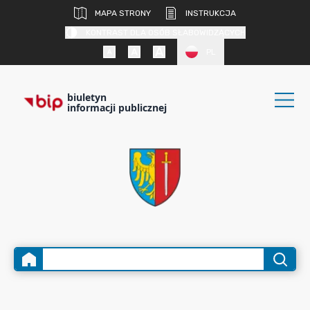
MAPA STRONY
INSTRUKCJA
KONTRAST DLA OSÓB SŁABOWIDZĄCYCH
PL
biuletyn
informacji publicznej