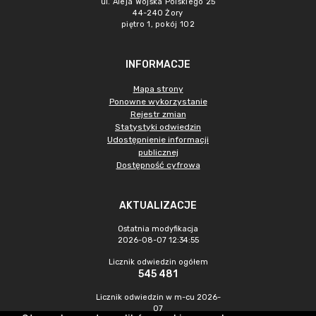
ul. Aleja Wojska Polskiego 25
44-240 Żory
piętro 1, pokój 102
INFORMACJE
Mapa strony
Ponowne wykorzystanie
Rejestr zmian
Statystyki odwiedzin
Udostępnienie informacji
publicznej
Dostępność cyfrowa
AKTUALIZACJE
Ostatnia modyfikacja
2026-08-07 12:34:55
Licznik odwiedzin ogółem
545 481
Licznik odwiedzin w m-cu 2026-
07