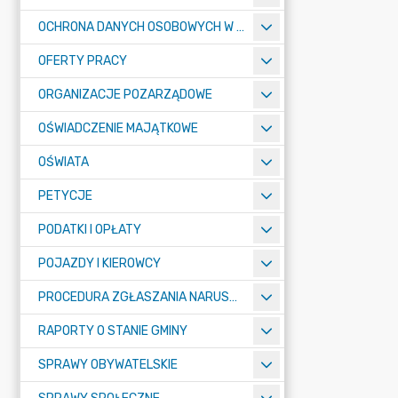
OCHRONA DANYCH OSOBOWYCH W URZĘDZIE MIASTA ŻORY - RODO
OFERTY PRACY
ORGANIZACJE POZARZĄDOWE
OŚWIADCZENIE MAJĄTKOWE
OŚWIATA
PETYCJE
PODATKI I OPŁATY
POJAZDY I KIEROWCY
PROCEDURA ZGŁASZANIA NARUSZEŃ PRAWA
RAPORTY O STANIE GMINY
SPRAWY OBYWATELSKIE