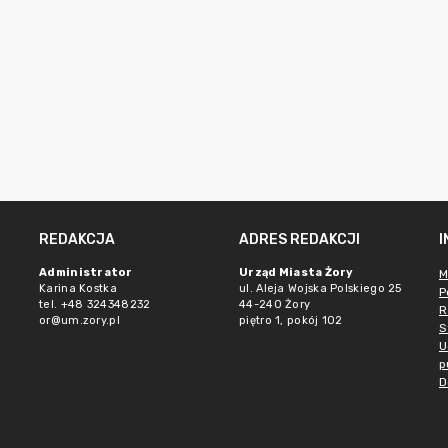
REDAKCJA
ADRES REDAKCJI
Administrator
Urząd Miasta Żory
M
Karina Kostka
ul. Aleja Wojska Polskiego 25
P
tel. +48 324348232
44-240 Żory
R
or@um.zory.pl
piętro 1, pokój 102
S
U
p
D