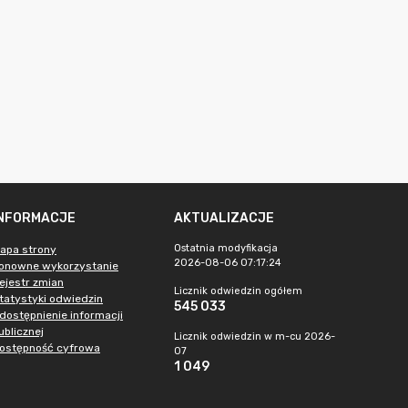
INFORMACJE
AKTUALIZACJE
Ostatnia modyfikacja
apa strony
2026-08-06 07:17:24
onowne wykorzystanie
ejestr zmian
Licznik odwiedzin ogółem
tatystyki odwiedzin
545 033
dostępnienie informacji
ublicznej
Licznik odwiedzin w m-cu 2026-
ostępność cyfrowa
07
1 049