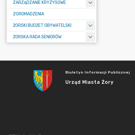
ZARZĄDZANIE KRYZYSOWE
ZGROMADZENIA
ŻORSKI BUDŻET OBYWATELSKI
ŻORSKA RADA SENIORÓW
Biuletyn Informacji Publicznej
Urząd Miasta Żory