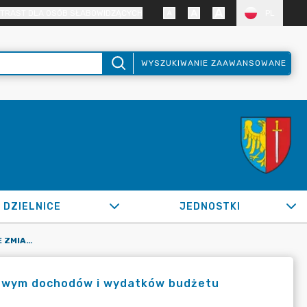
TRAST DLA OSÓB SŁABOWIDZĄCYCH
PL
WYSZUKIWANIE ZAAWANSOWANE
DZIELNICE
JEDNOSTKI
OR.0050.439.2020_FB W SPRAWIE ZMIAN W PLANIE FINANSOWYM DOCHODÓW I WYDATKÓW BUDŻETU MIASTA ŻORY NA 2020R.
sowym dochodów i wydatków budżetu