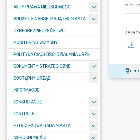
2022-12
AKTY PRAWA MIEJSCOWEGO
BUDŻET, FINANSE, MAJĄTEK MIASTA
CYBERBEZPIECZEŃSTWO
ZAŁĄCZ
MONITORING WIZYJNY
POLITYKA CIĄGŁOŚCI DZIAŁANIA URZĘDU MIASTA ŻORY
DOKUMENTY STRATEGICZNE
DRUK
DOSTĘPNY URZĄD
INFORMACJE
KONSULTACJE
KONTROLE
MŁODZIEŻOWA RADA MIASTA
NIERUCHOMOŚCI