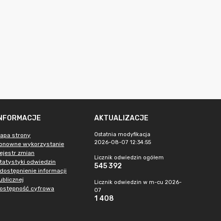
INFORMACJE
AKTUALIZACJE
Ostatnia modyfikacja
apa strony
2026-08-07 12:34:55
onowne wykorzystanie
ejestr zmian
Licznik odwiedzin ogółem
tatystyki odwiedzin
545 392
dostępnienie informacji
ublicznej
Licznik odwiedzin w m-cu 2026-
ostępność cyfrowa
07
1 408