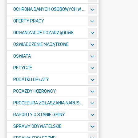
OCHRONA DANYCH OSOBOWYCH W URZĘDZIE MIASTA ŻORY - RODO
OFERTY PRACY
ORGANIZACJE POZARZĄDOWE
OŚWIADCZENIE MAJĄTKOWE
OŚWIATA
PETYCJE
PODATKI I OPŁATY
POJAZDY I KIEROWCY
PROCEDURA ZGŁASZANIA NARUSZEŃ PRAWA
RAPORTY O STANIE GMINY
SPRAWY OBYWATELSKIE