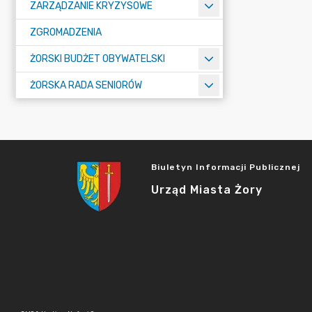
ZARZĄDZANIE KRYZYSOWE
ZGROMADZENIA
ŻORSKI BUDŻET OBYWATELSKI
ŻORSKA RADA SENIORÓW
Biuletyn Informacji Publicznej
Urząd Miasta Żory