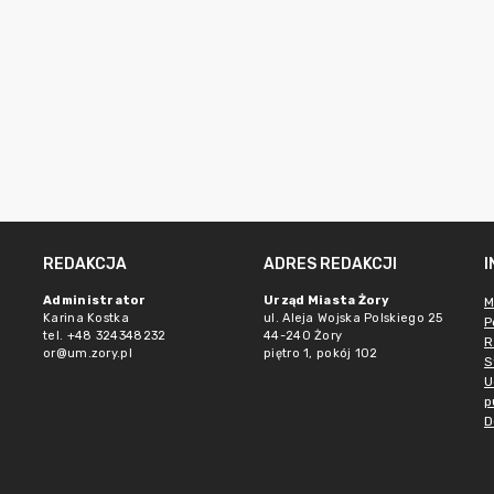
REDAKCJA
ADRES REDAKCJI
Administrator
Urząd Miasta Żory
M
Karina Kostka
ul. Aleja Wojska Polskiego 25
P
tel. +48 324348232
44-240 Żory
R
or@um.zory.pl
piętro 1, pokój 102
S
U
p
D