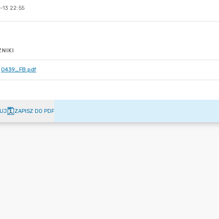
-13 22:55
NIKI
0439_FB.pdf
UJ
ZAPISZ DO PDF