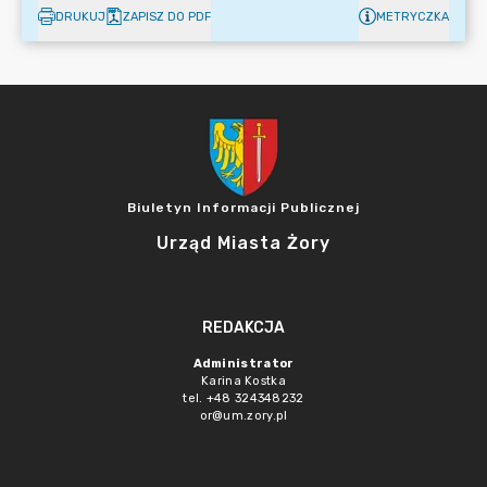
DRUKUJ
ZAPISZ DO PDF
METRYCZKA
Biuletyn Informacji Publicznej
Urząd Miasta Żory
REDAKCJA
Administrator
Karina Kostka
tel. +48 324348232
or@um.zory.pl