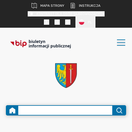
MAPA STRONY
INSTRUKCJA
KONTRAST DLA OSÓB SŁABOWIDZĄCYCH
PL
biuletyn
informacji publicznej