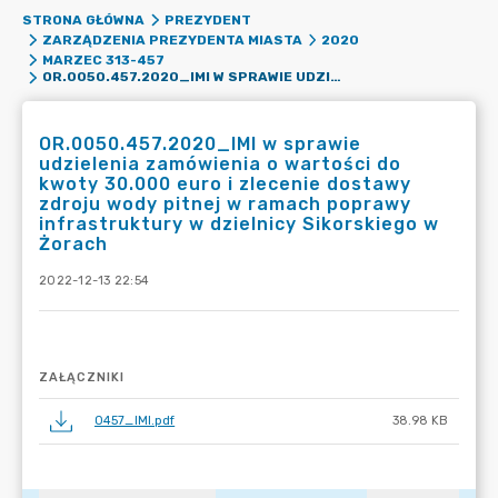
STRONA GŁÓWNA
PREZYDENT
ZARZĄDZENIA PREZYDENTA MIASTA
2020
MARZEC 313-457
OR.0050.457.2020_IMI W SPRAWIE UDZIELENIA ZAMÓWIENIA O WARTOŚCI DO KWOTY 30.000 EURO I ZLECENIE DOSTAWY ZDROJU WODY PITNEJ W RAMACH POPRAWY INFRASTRUKTURY W DZIELNICY SIKORSKIEGO W ŻORACH
OR.0050.457.2020_IMI w sprawie
udzielenia zamówienia o wartości do
kwoty 30.000 euro i zlecenie dostawy
zdroju wody pitnej w ramach poprawy
infrastruktury w dzielnicy Sikorskiego w
Żorach
2022-12-13 22:54
ZAŁĄCZNIKI
0457_IMI.pdf
38.98 KB