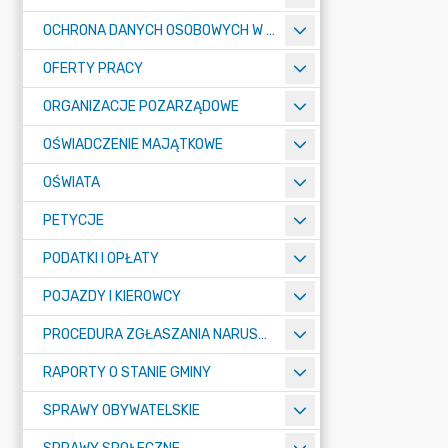
OCHRONA DANYCH OSOBOWYCH W URZĘDZIE MIASTA ŻORY - RODO
OFERTY PRACY
ORGANIZACJE POZARZĄDOWE
OŚWIADCZENIE MAJĄTKOWE
OŚWIATA
PETYCJE
PODATKI I OPŁATY
POJAZDY I KIEROWCY
PROCEDURA ZGŁASZANIA NARUSZEŃ PRAWA
RAPORTY O STANIE GMINY
SPRAWY OBYWATELSKIE