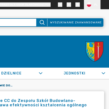
TRAST DLA OSÓB SŁABOWIDZĄCYCH
PL
WYSZUKIWANIE ZAAWANSOWANE
DZIELNICE
JEDNOSTKI
OR.0050.468.2020_SIR W SPRAWIE DOSTAWY LICENCJI ADOBE CC DO ZESPOŁU SZKÓŁ BUDOWLANO-INFORMATYCZNYCH W ŻORACH W RAMACH PROJEKTU PN. "POPRAWA EFEKTYWNOŚCI KSZTAŁCENIA OGÓLNEGO NA TERENIE MIASTA ŻORY"
be CC do Zespołu Szkół Budowlano-
rawa efektywności kształcenia ogólnego