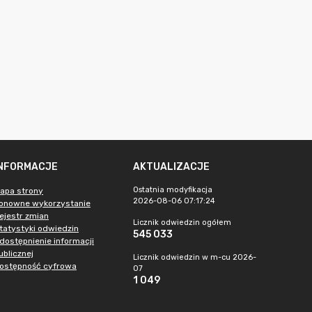
INFORMACJE
AKTUALIZACJE
Ostatnia modyfikacja
apa strony
2026-08-06 07:17:24
onowne wykorzystanie
ejestr zmian
Licznik odwiedzin ogółem
tatystyki odwiedzin
545 033
dostępnienie informacji
ublicznej
Licznik odwiedzin w m-cu 2026-
ostępność cyfrowa
07
1 049