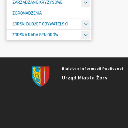
ZARZĄDZANIE KRYZYSOWE
ZGROMADZENIA
ŻORSKI BUDŻET OBYWATELSKI
ŻORSKA RADA SENIORÓW
Biuletyn Informacji Publicznej
Urząd Miasta Żory