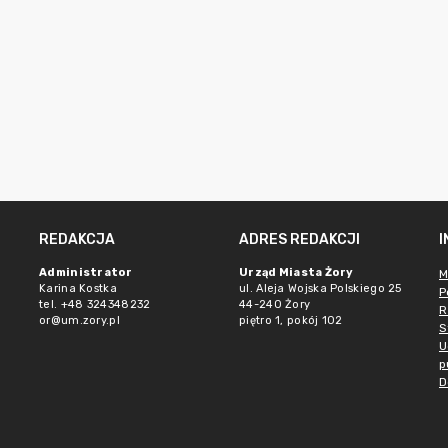
REDAKCJA
ADRES REDAKCJI
Administrator
Urząd Miasta Żory
M
Karina Kostka
ul. Aleja Wojska Polskiego 25
P
tel. +48 324348232
44-240 Żory
R
or@um.zory.pl
piętro 1, pokój 102
S
U
p
D