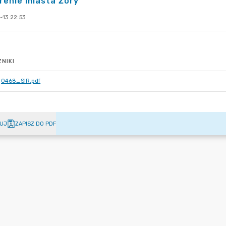
renie miasta Żory"
-13 22:53
NIKI
0468_SIR.pdf
UJ
ZAPISZ DO PDF