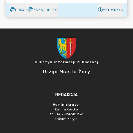
DRUKUJ
ZAPISZ DO PDF
METRYCZKA
Biuletyn Informacji Publicznej
Urząd Miasta Żory
REDAKCJA
Administrator
Karina Kostka
tel. +48 324348232
or@um.zory.pl