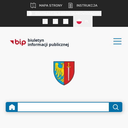
MAPA STRONY
INSTRUKCJA
KONTRAST DLA OSÓB SŁABOWIDZĄCYCH
PL
biuletyn
informacji publicznej