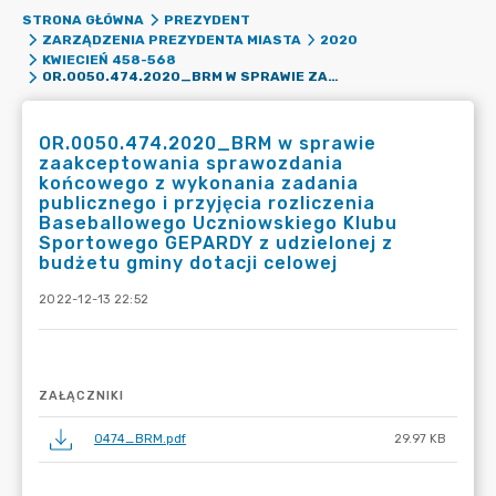
STRONA GŁÓWNA
PREZYDENT
ZARZĄDZENIA PREZYDENTA MIASTA
2020
KWIECIEŃ 458-568
OR.0050.474.2020_BRM W SPRAWIE ZAAKCEPTOWANIA SPRAWOZDANIA KOŃCOWEGO Z WYKONANIA ZADANIA PUBLICZNEGO I PRZYJĘCIA ROZLICZENIA BASEBALLOWEGO UCZNIOWSKIEGO KLUBU SPORTOWEGO GEPARDY Z UDZIELONEJ Z BUDŻETU GMINY DOTACJI CELOWEJ
OR.0050.474.2020_BRM w sprawie
zaakceptowania sprawozdania
końcowego z wykonania zadania
publicznego i przyjęcia rozliczenia
Baseballowego Uczniowskiego Klubu
Sportowego GEPARDY z udzielonej z
budżetu gminy dotacji celowej
2022-12-13 22:52
ZAŁĄCZNIKI
0474_BRM.pdf
29.97 KB