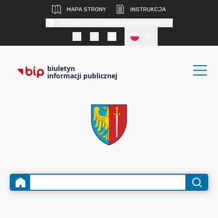
MAPA STRONY
INSTRUKCJA
KONTRAST DLA OSÓB SŁABOWIDZĄCYCH
PL
biuletyn
informacji publicznej