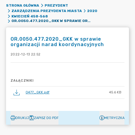
STRONA GŁÓWNA
PREZYDENT
ZARZĄDZENIA PREZYDENTA MIASTA
2020
KWIECIEŃ 458-568
OR.0050.477.2020_GKK W SPRAWIE ORGANIZACJI NARAD KOORDYNACYJNYCH
OR.0050.477.2020_GKK w sprawie
organizacji narad koordynacyjnych
2022-12-13 22:52
ZAŁĄCZNIKI
0477_GKK.pdf
45.6 KB
DRUKUJ
ZAPISZ DO PDF
METRYCZKA