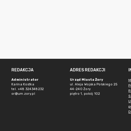
REDAKCJA
ADRES REDAKCJI
Administrator
Urząd Miasta Żory
M
Karina Kostka
ul. Aleja Wojska Polskiego 25
P
tel. +48 324348232
44-240 Żory
R
or@um.zory.pl
piętro 1, pokój 102
S
U
p
D