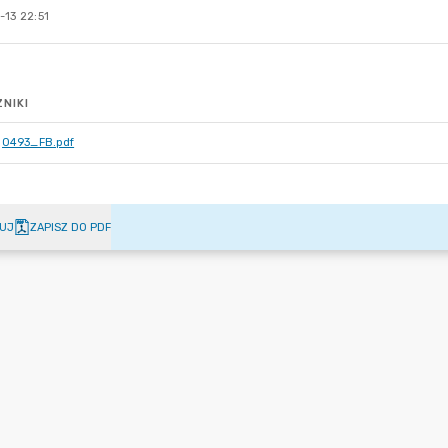
-13 22:51
NIKI
0493_FB.pdf
UJ
ZAPISZ DO PDF