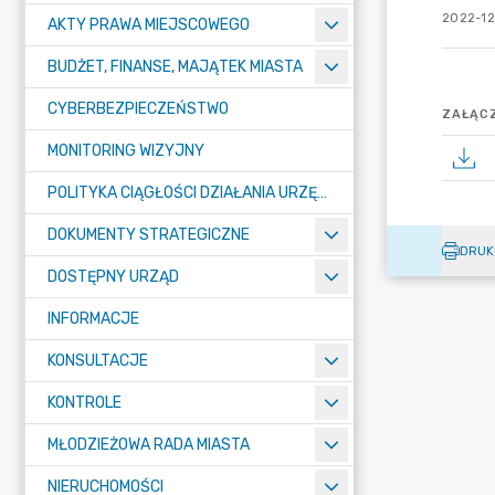
2022-12
AKTY PRAWA MIEJSCOWEGO
BUDŻET, FINANSE, MAJĄTEK MIASTA
CYBERBEZPIECZEŃSTWO
ZAŁĄCZ
MONITORING WIZYJNY
POLITYKA CIĄGŁOŚCI DZIAŁANIA URZĘDU MIASTA ŻORY
DOKUMENTY STRATEGICZNE
DRUK
DOSTĘPNY URZĄD
INFORMACJE
KONSULTACJE
KONTROLE
MŁODZIEŻOWA RADA MIASTA
NIERUCHOMOŚCI