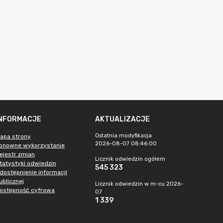
INFORMACJE
AKTUALIZACJE
Ostatnia modyfikacja
apa strony
2026-08-07 08:46:00
onowne wykorzystanie
ejestr zmian
Licznik odwiedzin ogółem
tatystyki odwiedzin
545 323
dostępnienie informacji
ublicznej
Licznik odwiedzin w m-cu 2026-
ostępność cyfrowa
07
1 339