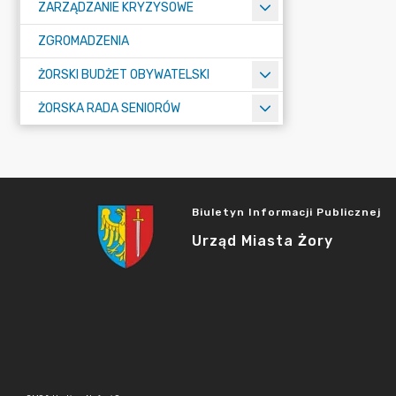
ZARZĄDZANIE KRYZYSOWE
ZGROMADZENIA
ŻORSKI BUDŻET OBYWATELSKI
ŻORSKA RADA SENIORÓW
Biuletyn Informacji Publicznej
Urząd Miasta Żory