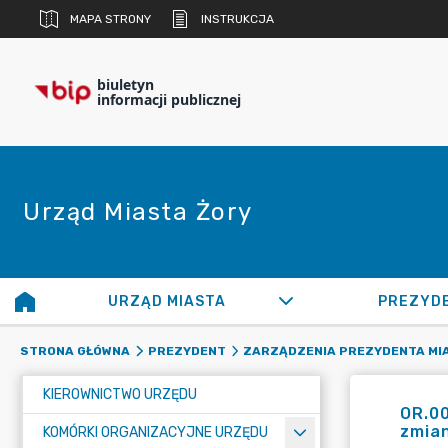
MAPA STRONY
INSTRUKCJA
biuletyn
informacji publicznej
Urząd Miasta Żory
URZĄD MIASTA
PREZYD
STRONA GŁÓWNA
PREZYDENT
ZARZĄDZENIA PREZYDENTA MI
KIEROWNICTWO URZĘDU
OR.0
zmian
KOMÓRKI ORGANIZACYJNE URZĘDU