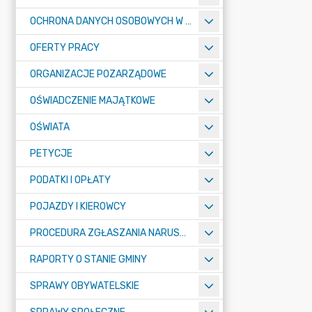
OCHRONA DANYCH OSOBOWYCH W URZĘDZIE MIASTA ŻORY - RODO
OFERTY PRACY
ORGANIZACJE POZARZĄDOWE
OŚWIADCZENIE MAJĄTKOWE
OŚWIATA
PETYCJE
PODATKI I OPŁATY
POJAZDY I KIEROWCY
PROCEDURA ZGŁASZANIA NARUSZEŃ PRAWA
RAPORTY O STANIE GMINY
SPRAWY OBYWATELSKIE