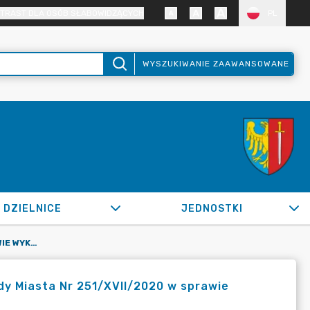
TRAST DLA OSÓB SŁABOWIDZĄCYCH
PL
WYSZUKIWANIE ZAAWANSOWANE
DZIELNICE
JEDNOSTKI
OR.0050.493.2020_FB W SPRAWIE WYKONANIA UCHWAŁY RADY MIASTA NR 251/XVII/2020 W SPRAWIE ZMIAN W BUDŻECIE MIASTA ŻORY NA 2020 ROK
y Miasta Nr 251/XVII/2020 w sprawie