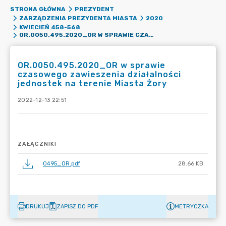
STRONA GŁÓWNA
PREZYDENT
ZARZĄDZENIA PREZYDENTA MIASTA
2020
KWIECIEŃ 458-568
OR.0050.495.2020_OR W SPRAWIE CZASOWEGO ZAWIESZENIA DZIAŁALNOŚCI JEDNOSTEK NA TERENIE MIASTA ŻORY
OR.0050.495.2020_OR w sprawie
czasowego zawieszenia działalności
jednostek na terenie Miasta Żory
2022-12-13 22:51
ZAŁĄCZNIKI
0495_OR.pdf
28.66 KB
DRUKUJ
ZAPISZ DO PDF
METRYCZKA