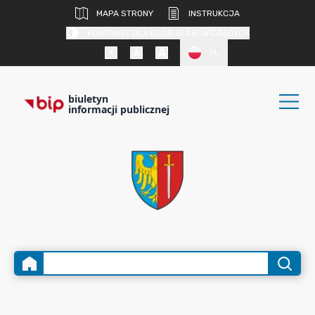
MAPA STRONY
INSTRUKCJA
KONTRAST DLA OSÓB SŁABOWIDZĄCYCH
PL
biuletyn
informacji publicznej