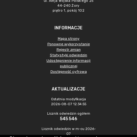
ul. Aleja Wojska Polskiego 25
44-240 Żory
piętro 1, pokój 102
INFORMACJE
Mapa strony
Ponowne wykorzystanie
Rejestr zmian
Statystyki odwiedzin
Udostępnienie informacji
publicznej
Dostępność cyfrowa
AKTUALIZACJE
Ostatnia modyfikacja
2026-08-07 12:34:55
Licznik odwiedzin ogółem
545 546
Licznik odwiedzin w m-cu 2026-
07