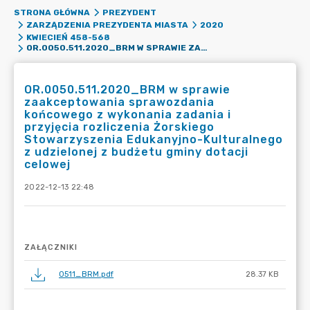
STRONA GŁÓWNA
PREZYDENT
ZARZĄDZENIA PREZYDENTA MIASTA
2020
KWIECIEŃ 458-568
OR.0050.511.2020_BRM W SPRAWIE ZAAKCEPTOWANIA SPRAWOZDANIA KOŃCOWEGO Z WYKONANIA ZADANIA I PRZYJĘCIA ROZLICZENIA ŻORSKIEGO STOWARZYSZENIA EDUKANYJNO-KULTURALNEGO Z UDZIELONEJ Z BUDŻETU GMINY DOTACJI CELOWEJ
OR.0050.511.2020_BRM w sprawie
zaakceptowania sprawozdania
końcowego z wykonania zadania i
przyjęcia rozliczenia Żorskiego
Stowarzyszenia Edukanyjno-Kulturalnego
z udzielonej z budżetu gminy dotacji
celowej
2022-12-13 22:48
ZAŁĄCZNIKI
0511_BRM.pdf
28.37 KB