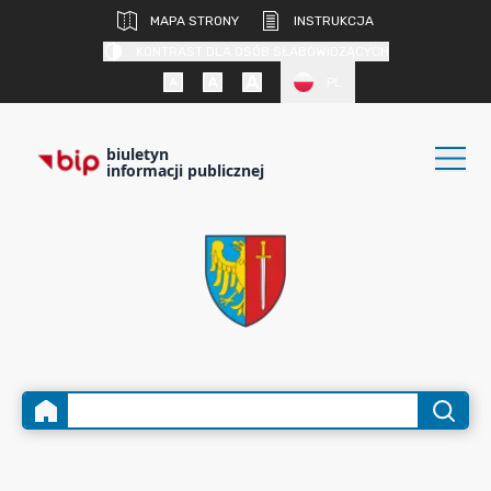
MAPA STRONY
INSTRUKCJA
KONTRAST DLA OSÓB SŁABOWIDZĄCYCH
PL
biuletyn
informacji publicznej