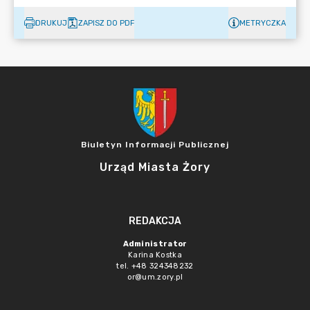
DRUKUJ
ZAPISZ DO PDF
METRYCZKA
Biuletyn Informacji Publicznej
Urząd Miasta Żory
REDAKCJA
Administrator
Karina Kostka
tel. +48 324348232
or@um.zory.pl