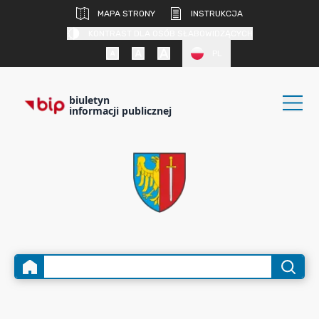
MAPA STRONY
INSTRUKCJA
KONTRAST DLA OSÓB SŁABOWIDZĄCYCH
PL
biuletyn
informacji publicznej