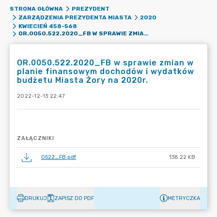
STRONA GŁÓWNA
PREZYDENT
ZARZĄDZENIA PREZYDENTA MIASTA
2020
KWIECIEŃ 458-568
OR.0050.522.2020_FB W SPRAWIE ZMIAN W PLANIE FINANSOWYM DOCHODÓW I WYDATKÓW BUDŻETU MIASTA ŻORY NA 2020R.
OR.0050.522.2020_FB w sprawie zmian w
planie finansowym dochodów i wydatków
budżetu Miasta Żory na 2020r.
2022-12-13 22:47
ZAŁĄCZNIKI
0522_FB.pdf
138.22 KB
DRUKUJ
ZAPISZ DO PDF
METRYCZKA