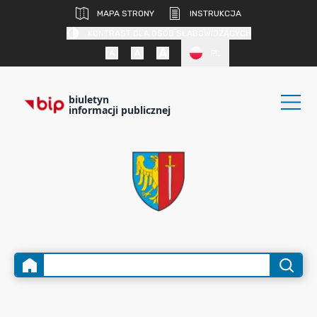
MAPA STRONY
INSTRUKCJA
KONTRAST DLA OSÓB SŁABOWIDZĄCYCH
PL
biuletyn
informacji publicznej