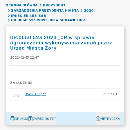
STRONA GŁÓWNA
PREZYDENT
ZARZĄDZENIA PREZYDENTA MIASTA
2020
KWIECIEŃ 458-568
OR.0050.523.2020_OR W SPRAWIE OGRANICZENIA WYKONYWANIA ZADAŃ PRZEZ URZĄD MIASTA ŻORY
OR.0050.523.2020_OR w sprawie
ograniczenia wykonywania zadań przez
Urząd Miasta Żory
2022-12-13 22:47
ZAŁĄCZNIKI
0523_OR.pdf
68.19 KB
DRUKUJ
ZAPISZ DO PDF
METRYCZKA